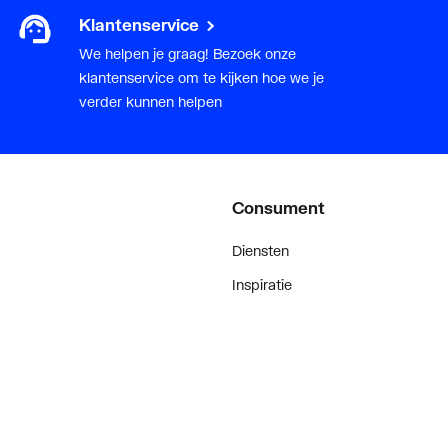
Klantenservice
We helpen je graag! Bezoek onze
klantenservice om te kijken hoe we je
verder kunnen helpen
Consument
Diensten
Inspiratie
De stijl van klanten met #myplie
Showroom magazine