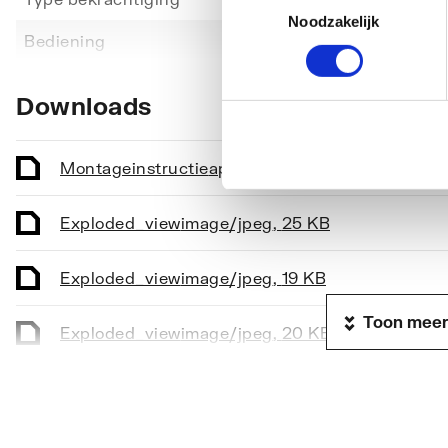
Noodzakelijk
Toon meer
Bediening
Eenkn
Geschikt voor frontbediening
Ja
Downloads
Geschikt voor planchetbediening
Ja
Geschikt voor wandcloset
Ja
Montageinstructie
application/pdf
,
532 KB
Geschikt voor urinoir
Ja
Exploded_view
image/jpeg
,
25 KB
Vandaalbestendig
Nee
Exploded_view
image/jpeg
,
19 KB
Met toiletblokhouder
Nee
Toon meer
Exploded_view
image/jpeg
,
20 KB
Lengte
144
Breedte
116
Exploded_view
image/jpeg
,
52 KB
Hoogte
144
Overig
image/jpeg
,
20 KB