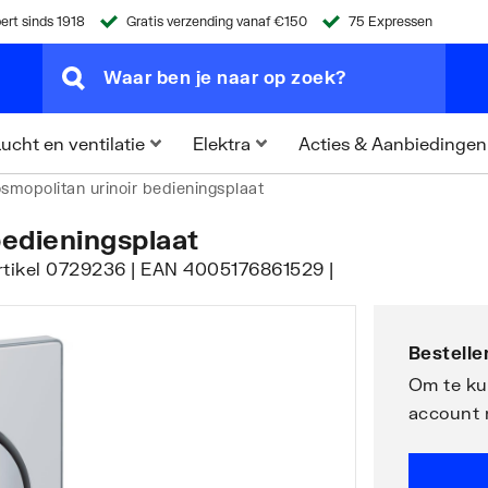
ert sinds 1918
Gratis verzending vanaf €150
75 Expressen
Acties & Aanbiedingen
ucht en ventilatie
Elektra
smopolitan urinoir bedieningsplaat
edieningsplaat
artikel 0729236 | EAN 4005176861529 |
Bestellen
Om te kun
account 