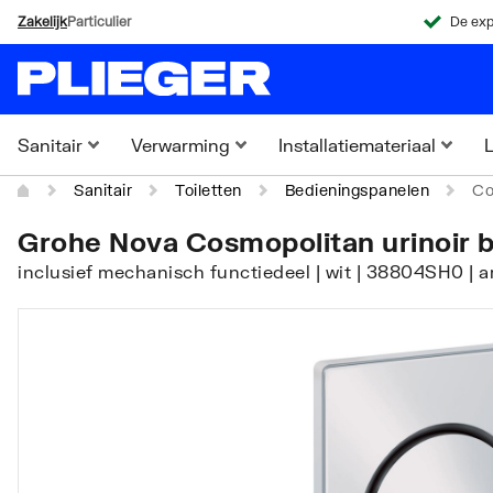
Zakelijk
Particulier
De exp
Sanitair
Verwarming
Installatiemateriaal
L
Sanitair
Toiletten
Bedieningspanelen
Co
Grohe Nova Cosmopolitan urinoir b
inclusief mechanisch functiedeel | wit | 38804SH0 | 