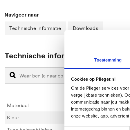
Navigeer naar
Technische informatie
Downloads
Technische informatie
Toestemming
Cookies op Plieger.nl
Om de Plieger services voor 
vergelijkbare technieken). O
communicatie naar jou makkel
Materiaal
Kunsts
internetgedrag binnen en bu
onze website, app, advertent
Kleur
Wit
Type bekrachtiging
Mecha
Toestemmingsselectie