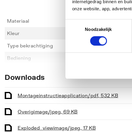
internetgedrag binnen en bu
onze website, app, advertent
Materiaal
Kunsts
Toestemmingsselectie
Noodzakelijk
Kleur
Wit
Type bekrachtiging
Mecha
Toon meer
Bediening
Eenkn
Geschikt voor frontbediening
Ja
Downloads
Geschikt voor planchetbediening
Ja
Geschikt voor wandcloset
Ja
Montageinstructie
application/pdf
,
532 KB
Geschikt voor urinoir
Ja
Overig
image/jpeg
,
69 KB
Vandaalbestendig
Nee
Exploded_view
image/jpeg
,
17 KB