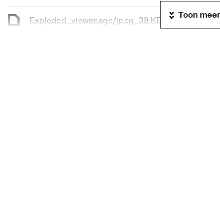
Met toiletblokhouder
Nee
Toon meer
Exploded_view
image/jpeg
,
39 KB
Lengte
144
Breedte
116
Exploded_view
image/jpeg
,
14 KB
Hoogte
144
Exploded_view
application/octet-stream
,
Exploded_view
image/jpeg
,
12 KB
Exploded_view
image/jpeg
,
31 KB