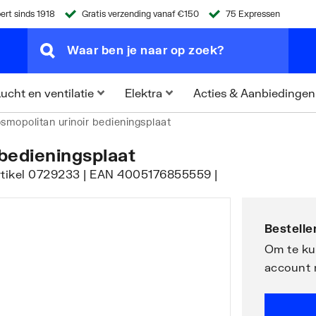
ert sinds 1918
Gratis verzending vanaf €150
75 Expressen
Acties & Aanbiedingen
ucht en ventilatie
Elektra
smopolitan urinoir bedieningsplaat
bedieningsplaat
 artikel 0729233 | EAN 4005176855559 |
Bestellen
Om te kun
account 