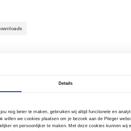
ownloads
ing voor urinoir afbouwset116 x 144
in. 0,5 barbedrijfsdruk max. 6 bar1,0 -
Details
jou nog beter te maken, gebruiken wij altijd functionele en anal
ok willen we cookies plaatsen om je bezoek aan de Plieger web
ijker en persoonlijker te maken. Met deze cookies kunnen wij e