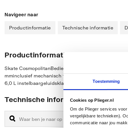
Navigeer naar
Productinformatie
Technische informatie
D
Productinformatie
Skate CosmopolitanBedieningsplaathandmatige bedien
mminclusief mechanisch functiedeeldynamische druk m
Toestemming
6,0 L instelbaargeluidsklasse II
Technische informatie
Cookies op Plieger.nl
Om de Plieger services voor 
vergelijkbare technieken). O
communicatie naar jou makkel