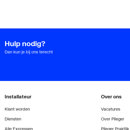
Hulp nodig?
Dan kun je bij ons terecht
Installateur
Over ons
Klant worden
Vacatures
Diensten
Over Plieger
Alle Expressen
Plieger Praktijk