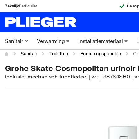
Zakelijk
Particulier
De exp
Sanitair
Verwarming
Installatiemateriaal
L
Sanitair
Toiletten
Bedieningspanelen
Co
Grohe Skate Cosmopolitan urinoir 
inclusief mechanisch functiedeel | wit | 38784SH0 |