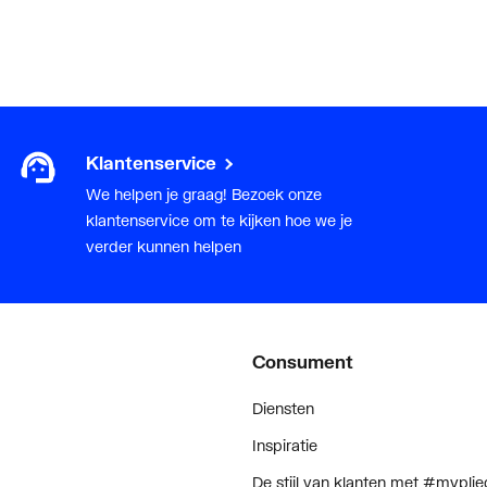
Klantenservice
We helpen je graag! Bezoek onze
klantenservice om te kijken hoe we je
verder kunnen helpen
Consument
Diensten
Inspiratie
De stijl van klanten met #myplie