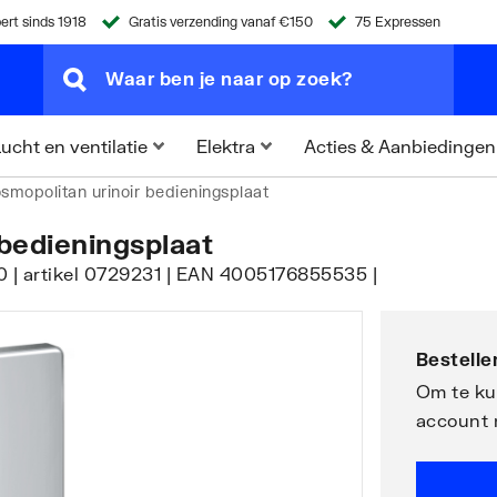
ert sinds 1918
Gratis verzending vanaf €150
75 Expressen
Acties & Aanbiedingen
ucht en ventilatie
Elektra
smopolitan urinoir bedieningsplaat
bedieningsplaat
0 | artikel 0729231 | EAN 4005176855535 |
Bestellen
Om te kun
account 