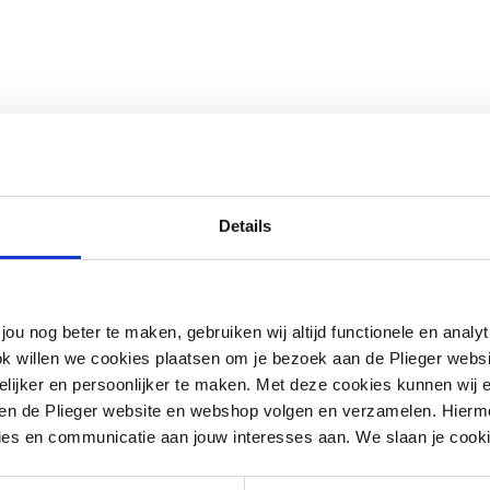
Details
jou nog beter te maken, gebruiken wij altijd functionele en anal
ok willen we cookies plaatsen om je bezoek aan de Plieger web
ijker en persoonlijker te maken. Met deze cookies kunnen wij e
tof
iten de Plieger website en webshop volgen en verzamelen. Hierm
ies en communicatie aan jouw interesses aan. We slaan je cooki
m
nisch