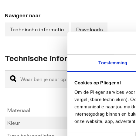
Navigeer naar
Technische informatie
Downloads
Technische informatie
Toestemming
Cookies op Plieger.nl
Om de Plieger services voor 
vergelijkbare technieken). O
communicatie naar jou makkel
Materiaal
Kunsts
internetgedrag binnen en bu
onze website, app, advertent
Kleur
Chroo
Type bekrachtiging
Mecha
Toestemmingsselectie