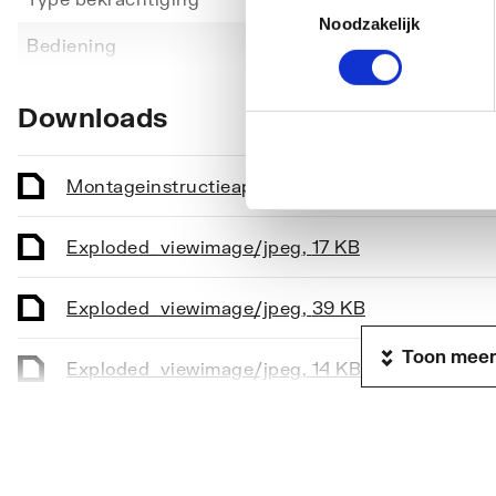
Noodzakelijk
Toon meer
Bediening
Eenkn
Geschikt voor frontbediening
Ja
Downloads
Geschikt voor planchetbediening
Ja
Geschikt voor wandcloset
Ja
Montageinstructie
application/pdf
,
532 KB
Geschikt voor urinoir
Ja
Exploded_view
image/jpeg
,
17 KB
Vandaalbestendig
Nee
Exploded_view
image/jpeg
,
39 KB
Met toiletblokhouder
Nee
Toon meer
Exploded_view
image/jpeg
,
14 KB
Lengte
144
Breedte
116
Exploded_view
image/jpeg
,
39 KB
Hoogte
144
Exploded_view
image/jpeg
,
15 KB