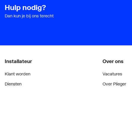
Hulp nodig?
Dan kun je bij ons terecht
Installateur
Over ons
Klant worden
Vacatures
Diensten
Over Plieger
Alle Expressen
Plieger Praktijk
Alle Showrooms
Geschiedenis
Onze merken
Nieuws
Bekijk alle evenementen
Blogoverzicht