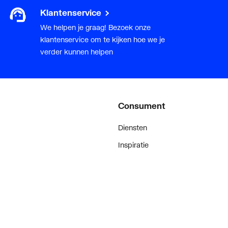
Klantenservice
We helpen je graag! Bezoek onze
klantenservice om te kijken hoe we je
verder kunnen helpen
Consument
Diensten
Inspiratie
De stijl van klanten met #myplie
Showroom magazine