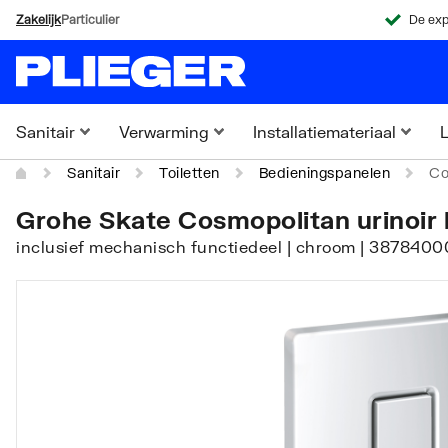
Zakelijk
Particulier
De exp
Sanitair
Verwarming
Installatiemateriaal
L
Sanitair
Toiletten
Bedieningspanelen
Co
Grohe Skate Cosmopolitan urinoir 
inclusief mechanisch functiedeel | chroom | 3878400