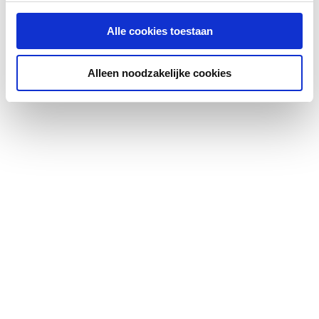
Materiaal corpus
Spaanplaat
Alle cookies toestaan
Materiaal front
Glas
Alleen noodzakelijke cookies
Kleur corpus
Wit
Kleur front
Overig
Met
Nee
accent-/inleg-/contrastk
leur
Met handgrepen
Ja
Uitvoering handgrepen
Greep
Soft-close systeem
Ja