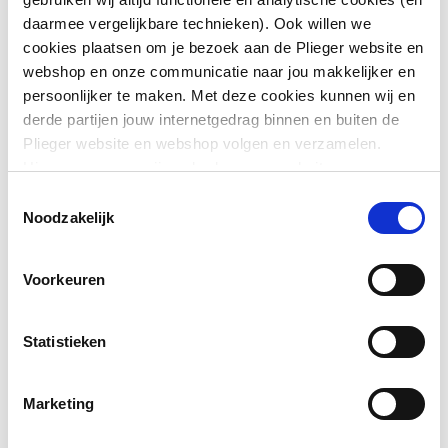
daarmee vergelijkbare technieken). Ook willen we
Diepte
120
cookies plaatsen om je bezoek aan de Plieger website en
Toon meer
webshop en onze communicatie naar jou makkelijker en
Aantal deuren (totaal)
2
persoonlijker te maken. Met deze cookies kunnen wij en
derde partijen jouw internetgedrag binnen en buiten de
Downloads
Aantal deuren
1
Plieger website en webshop volgen en verzamelen.
linksdraaiend
Hiermee passen wij en derden onze website, app,
advertenties en communicatie aan jouw interesses aan.
Toestemmingsselectie
Conformiteitsverklaring
application/pdf
,
1 MB
Aantal deuren
1
We slaan je cookievoorkeur op in je browser.
Noodzakelijk
rechtsdraaiend
Productinformatie
application/pdf
,
461 KB
Voorkeuren
Aantal tuimeldeuren
0
Aantal schuifdeuren
0
Statistieken
Aantal laden
0
Marketing
Aantal open vakken
0