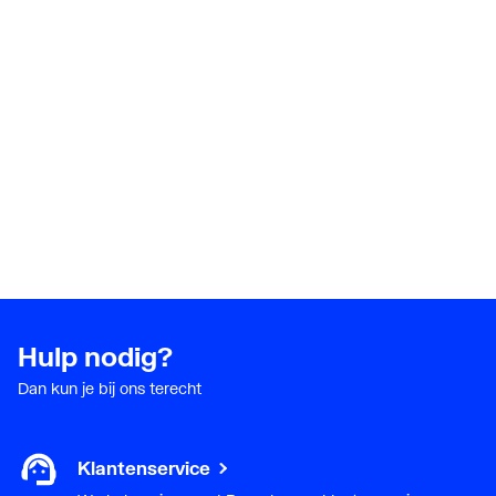
Type verlichting
Overig
Uitvoering schakelaar
Overig
Met contactdoos
Nee
Met spiegelverwarming
Nee
Hulp nodig?
Dan kun je bij ons terecht
Klantenservice