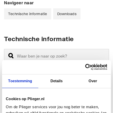
Navigeer naar
Technische informatie
Downloads
Technische informatie
Toestemming
Details
Over
Model
Met frontspiegel
Hoogte (excl.
650
Cookies op Plieger.nl
verlichting)
Om de Plieger services voor jou nog beter te maken,
Breedte
1000
gebruiken wij altijd functionele en analytische cookies (en