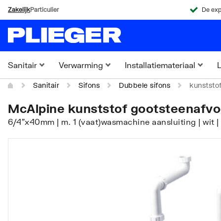
Zakelijk
Particulier
De exp
Sanitair
Verwarming
Installatiemateriaal
L
Sanitair
Sifons
Dubbele sifons
kunststo
McAlpine kunststof gootsteenafvo
6/4"x40mm | m. 1 (vaat)wasmachine aansluiting | wit