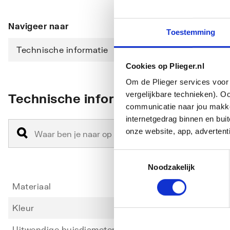
Navigeer naar
Toestemming
Technische informatie
Cookies op Plieger.nl
Om de Plieger services voor 
vergelijkbare technieken). O
Technische informatie
communicatie naar jou makkel
internetgedrag binnen en bu
onze website, app, advertent
Toestemmingsselectie
Noodzakelijk
Materiaal
Polypr
Kleur
Wit
Uitwendige buisdiameter afvoer
40