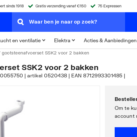
ert sinds 1918
Gratis verzending vanaf €150
75 Expressen
Acties & Aanbiedingen
ucht en ventilatie
Elektra
f gootsteenafvoerset SSK2 voor 2 bakken
erset SSK2 voor 2 bakken
 | 0055750 | artikel 0520438 | EAN 8712993301485 |
Bestellen
Om te kun
account 