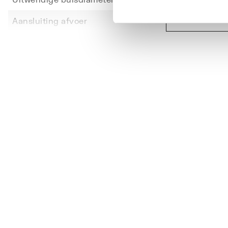
Toon meer
Aansluiting afvoer
Knelri
Afvoerplugmaat
1.1/2"