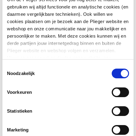
gebruiken wij altijd functionele en analytische cookies (en
Materiaal plug
Messing
daarmee vergelijkbare technieken). Ook willen we
cookies plaatsen om je bezoek aan de Plieger website en
Kleur danser/overloop
Chroom
webshop en onze communicatie naar jou makkelijker en
persoonlijker te maken. Met deze cookies kunnen wij en
Uitwendige
40
derde partijen jouw internetgedrag binnen en buiten de
buisdiameter aansluiting
Plieger website en webshop volgen en verzamelen.
Toon meer
1
Hiermee passen wij en derden onze website, app,
advertenties en communicatie aan jouw interesses aan.
Aansluiting 1
Klemaansluiting
Toestemmingsselectie
Downloads
We slaan je cookievoorkeur op in je browser.
Noodzakelijk
Aansluiting 1 draaibaar
Ja
EPD certificaat
application/pdf
,
2 MB
Voorkeuren
Afvoercapaciteit
0.92
Waterslothoogte
50
Statistieken
Marketing