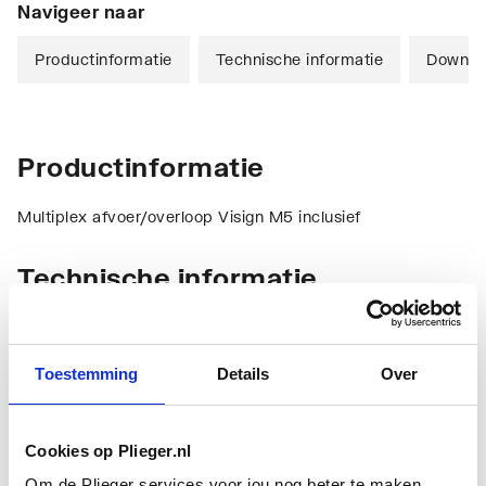
Navigeer naar
Productinformatie
Technische informatie
Downlo
Productinformatie
Multiplex afvoer/overloop Visign M5 inclusief
Technische informatie
Toestemming
Details
Over
Cookies op Plieger.nl
Materiaal sifon
Polypropyleen (PP)
Om de Plieger services voor jou nog beter te maken,