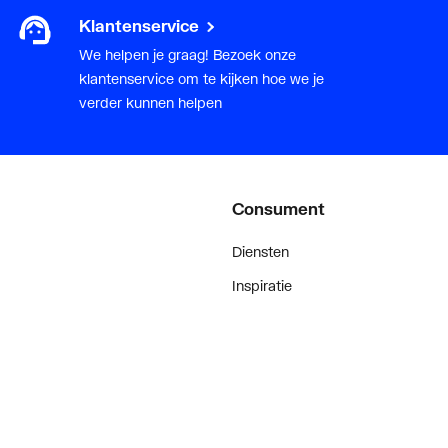
Klantenservice
We helpen je graag! Bezoek onze
klantenservice om te kijken hoe we je
verder kunnen helpen
Consument
Diensten
Inspiratie
De stijl van klanten met #myplie
Showroom magazine