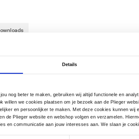
ownloads
Details
ntein goed en zorgvuldig aan op de
ging uit kunststof. Dankzij het witte
erkt uit.
jou nog beter te maken, gebruiken wij altijd functionele en anal
ok willen we cookies plaatsen om je bezoek aan de Plieger web
ijker en persoonlijker te maken. Met deze cookies kunnen wij e
iten de Plieger website en webshop volgen en verzamelen. Hierm
ies en communicatie aan jouw interesses aan. We slaan je cooki