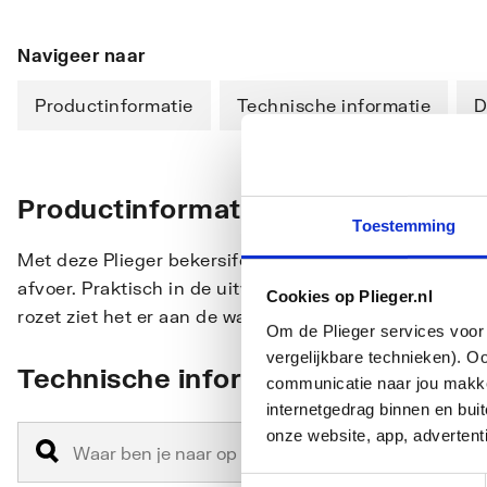
Navigeer naar
Productinformatie
Technische informatie
D
Productinformatie
Toestemming
Met deze Plieger bekersifon sluit je de wastafel of fo
afvoer. Praktisch in de uitvoering dankzij de vervaardi
Cookies op Plieger.nl
rozet ziet het er aan de wand ook nog eens mooi afgew
Om de Plieger services voor 
vergelijkbare technieken). O
Technische informatie
communicatie naar jou makkel
internetgedrag binnen en bu
onze website, app, advertent
Toestemmingsselectie