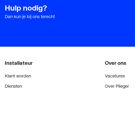
Hulp nodig?
Dan kun je bij ons terecht
Installateur
Over ons
Klant worden
Vacatures
Diensten
Over Plieger
Alle Expressen
Plieger Praktijk
Alle Showrooms
Geschiedenis
Onze merken
Nieuws
Bekijk alle evenementen
Blogoverzicht