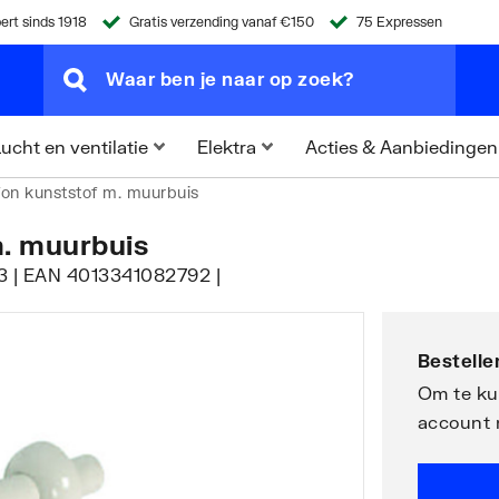
ert sinds 1918
Gratis verzending vanaf €150
75 Expressen
Acties & Aanbiedingen
ucht en ventilatie
Elektra
fon kunststof m. muurbuis
m. muurbuis
63 | EAN 4013341082792 |
Bestellen
Om te kun
account 