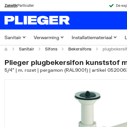
Zakelijk
Particulier
De exp
Sanitair
Verwarming
Installatiemateriaal
L
Sanitair
Sifons
Bekersifons
plugbekersi
Plieger plugbekersifon kunststof 
5/4" | m. rozet | pergamon (RAL9001) | artikel 05200