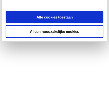
Vorm sifonbuis
Recht
Met rozet
Ja
Alle cookies toestaan
Met afdekkap
Nee
Alleen noodzakelijke cookies
Met afvoerplug
Nee
Met afvoertrechter
Nee
Met afvoerbeluchting
Nee
Met extra slangtule
Nee
aansluiting
Sifondeel tegen
Nee
achterwand
Met
Nee