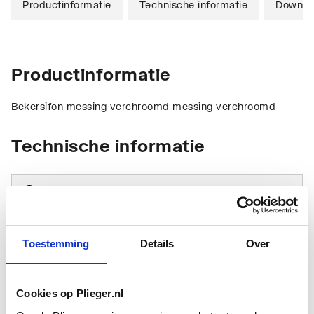
Productinformatie
Technische informatie
Downlo
Productinformatie
Bekersifon messing verchroomd messing verchroomd
Technische informatie
Toestemming
Details
Over
Vorm
Bekersifon
Cookies op Plieger.nl
Materiaal
Messing