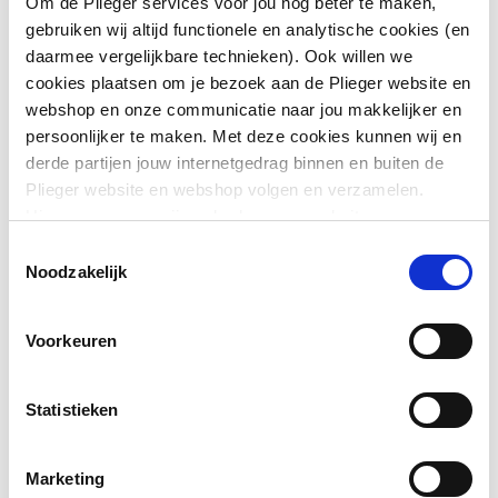
Om de Plieger services voor jou nog beter te maken,
gebruiken wij altijd functionele en analytische cookies (en
Oppervlaktebeschermin
Verchroomd
daarmee vergelijkbare technieken). Ook willen we
g
cookies plaatsen om je bezoek aan de Plieger website en
webshop en onze communicatie naar jou makkelijker en
Kleur
Chroom
Toon meer
persoonlijker te maken. Met deze cookies kunnen wij en
derde partijen jouw internetgedrag binnen en buiten de
Soort geurslot
Water/vloeistof
Plieger website en webshop volgen en verzamelen.
Downloads
Hiermee passen wij en derden onze website, app,
Afvoerplugmaat
1.1/2" (40)
advertenties en communicatie aan jouw interesses aan.
Toestemmingsselectie
We slaan je cookievoorkeur op in je browser.
Uitwendige
40
Noodzakelijk
Bouwtekening
image/png
,
30 KB
buisdiameter afvoer
Voorkeuren
EPD certificaat
application/pdf
,
2 MB
Richting uitlaat
Zijkant
Met muurbuis
Ja
Statistieken
Met vloerbuis
Nee
Marketing