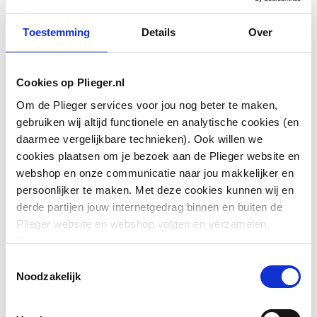
Toestemming
Details
Over
Cookies op Plieger.nl
Aantal grepen
Tweegreeps
Om de Plieger services voor jou nog beter te maken,
gebruiken wij altijd functionele en analytische cookies (en
Incl. grepen
Ja
daarmee vergelijkbare technieken). Ook willen we
cookies plaatsen om je bezoek aan de Plieger website en
Thermostatisch
Nee
webshop en onze communicatie naar jou makkelijker en
persoonlijker te maken. Met deze cookies kunnen wij en
Afsluitmechanisme
Bovendeel keramisch
derde partijen jouw internetgedrag binnen en buiten de
Toon meer
Plieger website en webshop volgen en verzamelen.
Materiaal kraan
Messing
Hiermee passen wij en derden onze website, app,
advertenties en communicatie aan jouw interesses aan.
Oppervlaktebeschermin
Overig
Toestemmingsselectie
Downloads
We slaan je cookievoorkeur op in je browser.
g
Noodzakelijk
Oppervlaktebehandeling
Geborsteld
Exploded_view
image/jpeg
,
52 KB