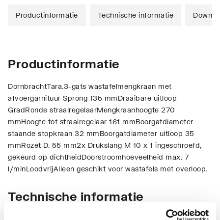
Productinformatie
Technische informatie
Downlo
Productinformatie
DornbrachtTara.3-gats wastafelmengkraan met
afvoergarnituur Sprong 135 mmDraaibare uitloop
GradRonde straalregelaarMengkraanhoogte 270
mmHoogte tot straalregelaar 161 mmBoorgatdiameter
staande stopkraan 32 mmBoorgatdiameter uitloop 35
mmRozet D. 55 mm2x Drukslang M 10 x 1 ingeschroefd,
gekeurd op dichtheidDoorstroomhoeveelheid max. 7
l/minLoodvrijAlleen geschikt voor wastafels met overloop.
Technische informatie