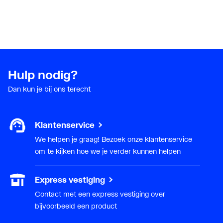
Waterspaarstand
Nee
Opbouwhoogte totaal
270
KIWA-keur
Nee
Hulp nodig?
Opbouwhoogte
161
Dan kun je bij ons terecht
onderkant
kraanmondstuk
Klantenservice
Voorsprong uitloop
135
We helpen je graag! Bezoek onze klantenservice
Geluidsklasse volgens
Groep I, <= 20 dB(A)
om te kijken hoe we je verder kunnen helpen
DIN-52 218
Express vestiging
Contact met een express vestiging over
bijvoorbeeld een product