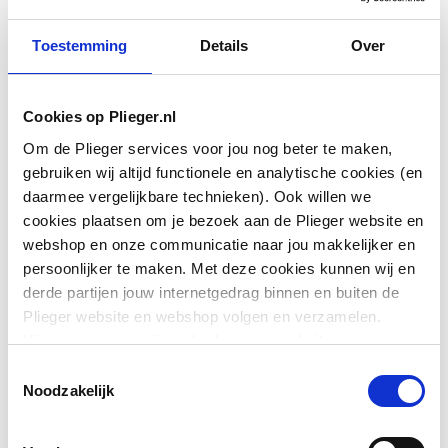
Toestemming
Details
Over
Cookies op Plieger.nl
Aantal grepen
Tweegreeps
Om de Plieger services voor jou nog beter te maken,
gebruiken wij altijd functionele en analytische cookies (en
Incl. grepen
Ja
daarmee vergelijkbare technieken). Ook willen we
cookies plaatsen om je bezoek aan de Plieger website en
Thermostatisch
Nee
webshop en onze communicatie naar jou makkelijker en
persoonlijker te maken. Met deze cookies kunnen wij en
Afsluitmechanisme
Bovendeel keramisch
derde partijen jouw internetgedrag binnen en buiten de
Toon meer
Plieger website en webshop volgen en verzamelen.
Materiaal kraan
Messing
Hiermee passen wij en derden onze website, app,
advertenties en communicatie aan jouw interesses aan.
Oppervlaktebeschermin
Overig
Toestemmingsselectie
Downloads
We slaan je cookievoorkeur op in je browser.
g
Noodzakelijk
Oppervlaktebehandeling
Gepolijst
Montageinstructie
application/pdf
,
1 MB