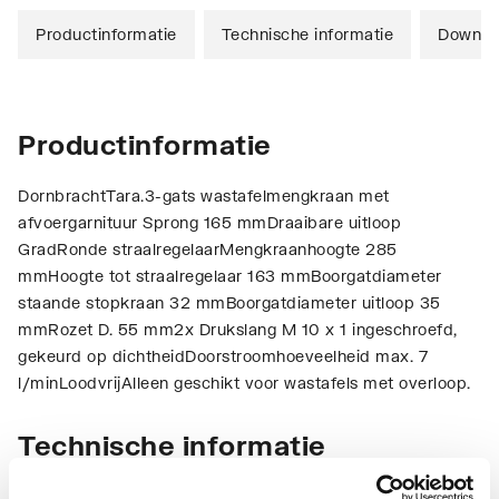
Productinformatie
Technische informatie
Downlo
Productinformatie
DornbrachtTara.3-gats wastafelmengkraan met
afvoergarnituur Sprong 165 mmDraaibare uitloop
GradRonde straalregelaarMengkraanhoogte 285
mmHoogte tot straalregelaar 163 mmBoorgatdiameter
staande stopkraan 32 mmBoorgatdiameter uitloop 35
mmRozet D. 55 mm2x Drukslang M 10 x 1 ingeschroefd,
gekeurd op dichtheidDoorstroomhoeveelheid max. 7
l/minLoodvrijAlleen geschikt voor wastafels met overloop.
Technische informatie