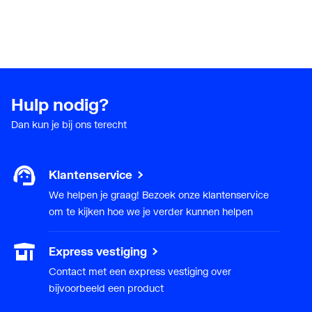
KIWA-keur
Nee
Opbouwhoogte
163
onderkant
kraanmondstuk
Hulp nodig?
Voorsprong uitloop
165
Dan kun je bij ons terecht
Geluidsklasse volgens
Groep I, <= 20 dB(A)
DIN-52 218
Klantenservice
We helpen je graag! Bezoek onze klantenservice
om te kijken hoe we je verder kunnen helpen
Express vestiging
Contact met een express vestiging over
bijvoorbeeld een product