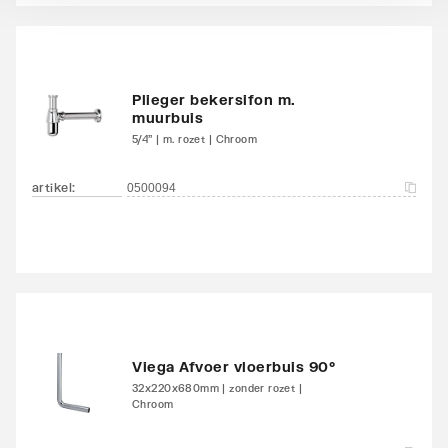
Opbouwhoogte
193
onderkant
kraanmondstuk
Plieger bekersifon m.
Voorsprong uitloop
142
muurbuis
5/4" | m. rozet | Chroom
Geluidsklasse volgens
Groep I, <= 20 dB(A)
DIN-52 218
artikel
:
0500094
Type goedkeuring
Ja
volgens BBR / EKS
Viega Afvoer vloerbuis 90°
32x220x680mm | zonder rozet |
Chroom