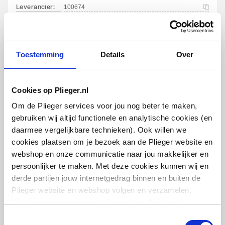
Leverancier
:
100674
aansluiting externe
apparatuur
Met koppelingen
Nee
Toestemming
Details
Over
Met rozetten /
Nee
Schell Comfort
afdekplaat
hoekstopkraan met rozet
Cookies op Plieger.nl
3/8"x10mm | m. zelfdichtende
Om de Plieger services voor jou nog beter te maken,
Voorzien van
Waste-inrichting
schroefdraad, m. comfort greep |
Chroom
gebruiken wij altijd functionele en analytische cookies (en
daarmee vergelijkbare technieken). Ook willen we
Temperatuurbegrenzing
Ja
artikel
:
0440175
cookies plaatsen om je bezoek aan de Plieger website en
Leverancier
:
050980699
webshop en onze communicatie naar jou makkelijker en
Voorbereid voor
Ja
persoonlijker te maken. Met deze cookies kunnen wij en
temperatuurbegrenzing
derde partijen jouw internetgedrag binnen en buiten de
Plieger website en webshop volgen en verzamelen.
Terugstroombeveiliging
AA
Hiermee passen wij en derden onze website, app,
conform EN 1717
advertenties en communicatie aan jouw interesses aan.
Toestemmingsselectie