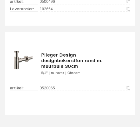
artikel
:
0500496
Leverancier
:
102654
Plieger Design
designbekersifon rond m.
muurbuis 30cm
5/4" | m. rozet | Chroom
artikel
:
0520065