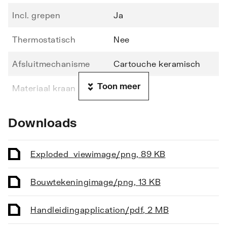
Incl. grepen
Ja
Thermostatisch
Nee
Afsluitmechanisme
Cartouche keramisch
Toon meer
Materiaal kraan
Messing
Oppervlaktebeschermin
Verchroomd
Downloads
g
Oppervlaktebehandeling
Gepolijst
Exploded_view
image/png
,
89 KB
Montagewijze
Blad/kraangat
Bouwtekening
image/png
,
13 KB
Aantal kraangaten
1-gats
Handleiding
application/pdf
,
2 MB
Basiskleur
Chroom