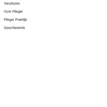
Vacatures
Over Plieger
Plieger Praktijk
Geschiedenis
Nieuws
Blogoverzicht
Contact
Consument
Diensten
Inspiratie
De stijl van klanten met #myplieger
Showroom magazine