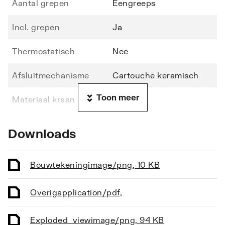
Aantal grepen
Eengreeps
Incl. grepen
Ja
Thermostatisch
Nee
Afsluitmechanisme
Cartouche keramisch
Toon meer
Materiaal kraan
Messing
Oppervlaktebeschermin
Verchroomd
Downloads
g
Oppervlaktebehandeling
Gepolijst
Bouwtekening
image/png
,
10 KB
Montagewijze
Blad/kraangat
Overig
application/pdf
,
Aantal kraangaten
1-gats
Exploded_view
image/png
,
94 KB