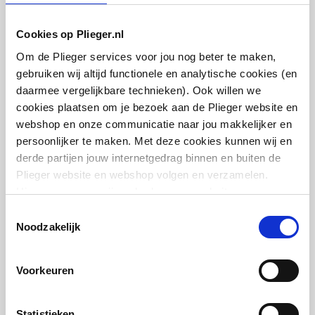
Met stopkraan voor
Nee
aansluiting externe
artikel
:
0440175
Cookies op Plieger.nl
apparatuur
Leverancier
:
050980699
Om de Plieger services voor jou nog beter te maken,
gebruiken wij altijd functionele en analytische cookies (en
Met koppelingen
Nee
daarmee vergelijkbare technieken). Ook willen we
cookies plaatsen om je bezoek aan de Plieger website en
Met rozetten /
Nee
webshop en onze communicatie naar jou makkelijker en
afdekplaat
persoonlijker te maken. Met deze cookies kunnen wij en
Viega Afvoer
derde partijen jouw internetgedrag binnen en buiten de
plugbekersifon z. muurbuis
Temperatuurbegrenzing
Ja
Plieger website en webshop volgen en verzamelen.
5/4" | m. rozet m. stop | Chroom
Hiermee passen wij en derden onze website, app,
Voorbereid voor
Ja
advertenties en communicatie aan jouw interesses aan.
Toestemmingsselectie
artikel
:
0500135
temperatuurbegrenzing
We slaan je cookievoorkeur op in je browser.
Noodzakelijk
Leverancier
:
102555
Terugstroombeveiliging
AA
conform EN 1717
Voorkeuren
Max. tapcapaciteit (bij
0.1
Statistieken