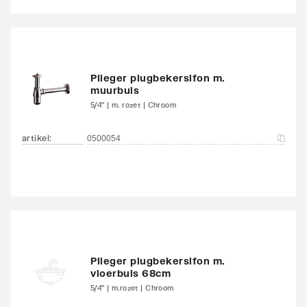
onderkant
kraanmondstuk
Voorsprong uitloop
130
Plieger plugbekersifon m.
muurbuis
Geluidsklasse volgens
Groep I, <= 20 dB(A)
5/4" | m. rozet | Chroom
DIN-52 218
artikel
:
0500054
Type goedkeuring
Ja
volgens BBR / EKS
Plieger plugbekersifon m.
vloerbuis 68cm
5/4" | m.rozet | Chroom