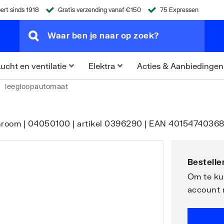
ert sinds 1918
Gratis verzending vanaf €150
75 Expressen
Acties & Aanbiedingen
ucht en ventilatie
Elektra
leegloopautomaat
| chroom | 04050100 | artikel 0396290 | EAN 40154740368
Bestellen
Om te kun
account 