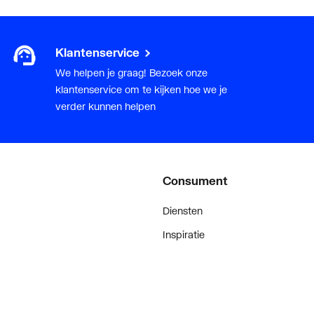
Klantenservice
We helpen je graag! Bezoek onze
klantenservice om te kijken hoe we je
verder kunnen helpen
Consument
Diensten
Inspiratie
De stijl van klanten met #myplie
Showroom magazine