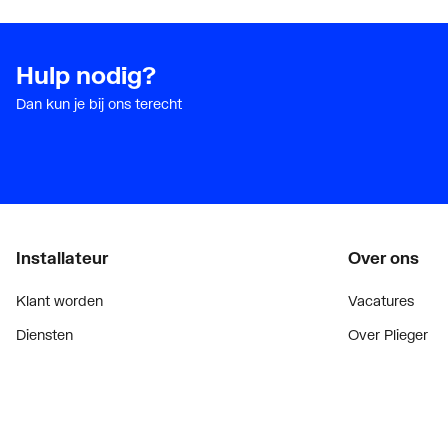
Hulp nodig?
Dan kun je bij ons terecht
Installateur
Over ons
Klant worden
Vacatures
Diensten
Over Plieger
Alle Expressen
Plieger Praktijk
Alle Showrooms
Geschiedenis
Onze merken
Nieuws