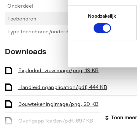
Onderdeel
Nee
Toestemmingsselectie
Noodzakelijk
Toebehoren
Ja
Type toebehoren/onderdelen
Overi
Downloads
Exploded_view
image/png
,
19 KB
Handleiding
application/pdf
,
444 KB
Bouwtekening
image/png
,
20 KB
Toon meer
Overig
application/pdf
,
697 KB