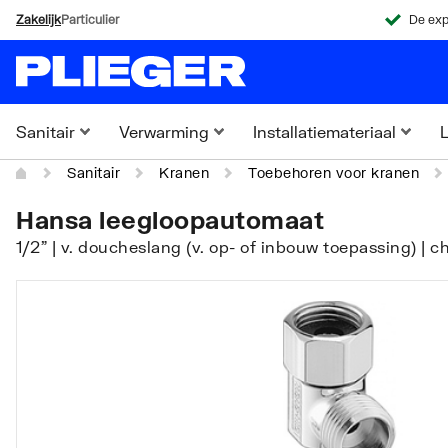
Zakelijk
Particulier
De exp
Sanitair
Verwarming
Installatiemateriaal
L
Sanitair
Kranen
Toebehoren voor kranen
Hansa leegloopautomaat
1/2" | v. doucheslang (v. op- of inbouw toepassing) 