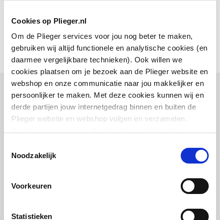
Toon meer
Cookies op Plieger.nl
Aansluitmaat 1
3/4"
Om de Plieger services voor jou nog beter te maken,
Aansluiting 2 (uitloop)
Buitendraad
gebruiken wij altijd functionele en analytische cookies (en
daarmee vergelijkbare technieken). Ook willen we
Aansluitmaat 2
1/2"
cookies plaatsen om je bezoek aan de Plieger website en
webshop en onze communicatie naar jou makkelijker en
Sprong
15
persoonlijker te maken. Met deze cookies kunnen wij en
Combinatie artikelen
derde partijen jouw internetgedrag binnen en buiten de
Afsluitbaar
Nee
Vaak samen gekocht
Plieger website en webshop volgen en verzamelen.
Hiermee passen wij en derden onze website, app,
Met rozet
Ja
advertenties en communicatie aan jouw interesses aan.
Toestemmingsselectie
We slaan je cookievoorkeur op in je browser.
Noodzakelijk
Bonfix Soldeerfittingen
geminibeugel
Voorkeuren
15mmx1/2" | Capillair x Binnendraad |
Messing
Statistieken