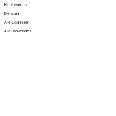
Klant worden
Diensten
Alle Expressen
Alle Showrooms
Onze merken
Bekijk alle evenementen
Onderdelenzoeker
Prijswijzigingen
Over ons
Vacatures
Over Plieger
Plieger Praktijk