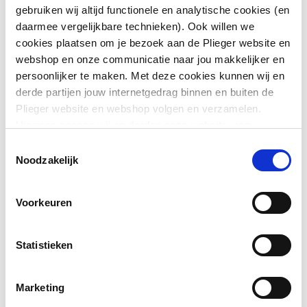
gebruiken wij altijd functionele en analytische cookies (en
Montagewijze
Kraan
daarmee vergelijkbare technieken). Ook willen we
Toon meer
cookies plaatsen om je bezoek aan de Plieger website en
Basiskleur
Chroom
webshop en onze communicatie naar jou makkelijker en
Downloads
persoonlijker te maken. Met deze cookies kunnen wij en
Accentkleur
Geen
derde partijen jouw internetgedrag binnen en buiten de
Plieger website en webshop volgen en verzamelen.
Maat aansluiting
3/4"
Bouwtekening
image/png
,
29 KB
Hiermee passen wij en derden onze website, app,
aanvoer
advertenties en communicatie aan jouw interesses aan.
Toestemmingsselectie
We slaan je cookievoorkeur op in je browser.
Exploded_view
image/jpeg
,
16 KB
Noodzakelijk
Vorm
U-uitloop
Kraanmondstuk
Exploded_view
image/jpeg
Schuimstraalmond
,
30 KB
Voorkeuren
Model
Buis
Statistieken
Uittrekbaar
Nee
Marketing
Met omstelinrichting
Nee