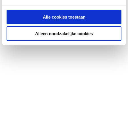
Uitloop draaibaar
Ja
Alle cookies toestaan
Mondstuk draaibaar
Nee
Alleen noodzakelijke cookies
Met rozet
Nee
Met waste bediening
Nee
Voorsprong
235
Opbouwhoogte totaal
195
Opbouwhoogte
128
onderkant
kraanmondstuk
Inbouwbreedte
0