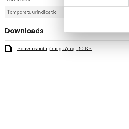
Temperatuurindicatie
Rood
Downloads
Bouwtekening
image/png
,
10 KB