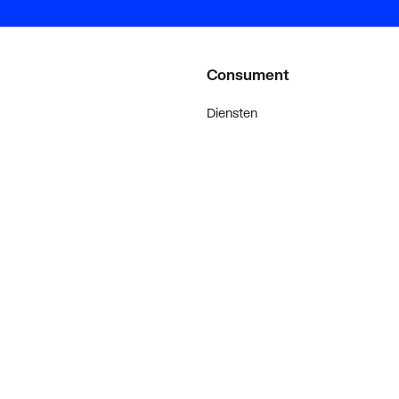
Consument
Diensten
Inspiratie
De stijl van klanten met #myplie
Showroom magazine