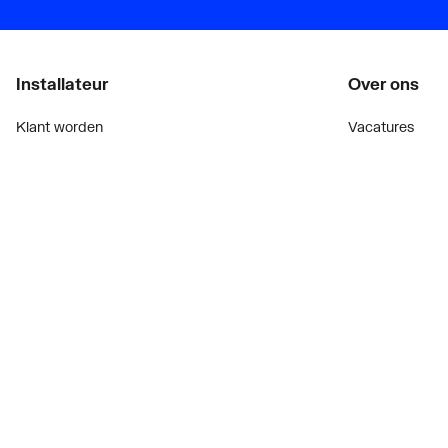
Installateur
Over ons
Klant worden
Vacatures
Diensten
Over Plieger
Alle Expressen
Plieger Praktijk
Alle Showrooms
Geschiedenis
Onze merken
Nieuws
Bekijk alle evenementen
Blogoverzicht
Onderdelenzoeker
Contact
Prijswijzigingen