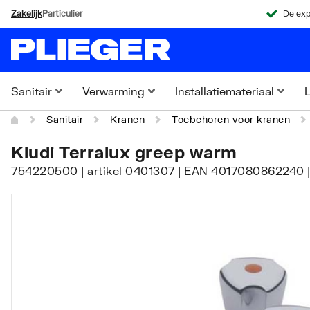
Zakelijk
Particulier
De exp
Sanitair
Verwarming
Installatiemateriaal
L
Sanitair
Kranen
Toebehoren voor kranen
Kludi Terralux greep warm
754220500 | artikel 0401307 | EAN 4017080862240 