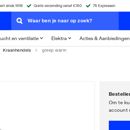
ert sinds 1918
Gratis verzending vanaf €150
75 Expressen
Acties & Aanbiedingen
ucht en ventilatie
Elektra
Kraanhendels
greep warm
|
Bestellen
Om te kun
account 