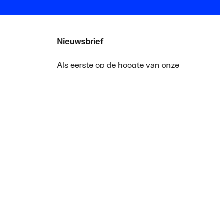
Nieuwsbrief
Als eerste op de hoogte van onze
aanbiedingen en nieuws
ger
Nieuwsbrief