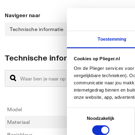
Navigeer naar
Technische informatie
Downloads
Toestemming
Technische informatie
Cookies op Plieger.nl
Om de Plieger services voor 
vergelijkbare technieken). O
communicatie naar jou makkel
internetgedrag binnen en bu
onze website, app, advertent
Model
Hende
Toestemmingsselectie
Noodzakelijk
Materiaal
Overi
Basiskleur
Chroo