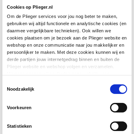
Cookies op Plieger.nl
Om de Plieger services voor jou nog beter te maken,
gebruiken wij altijd functionele en analytische cookies (en
daarmee vergelijkbare technieken). Ook willen we
cookies plaatsen om je bezoek aan de Plieger website en
webshop en onze communicatie naar jou makkelijker en
persoonlijker te maken. Met deze cookies kunnen wij en
derde partijen jouw internetgedrag binnen en buiten de
Plieger website en webshop volgen en verzamelen.
Hiermee passen wij en derden onze website, app,
advertenties en communicatie aan jouw interesses aan.
Toestemmingsselectie
We slaan je cookievoorkeur op in je browser.
Noodzakelijk
Voorkeuren
Statistieken