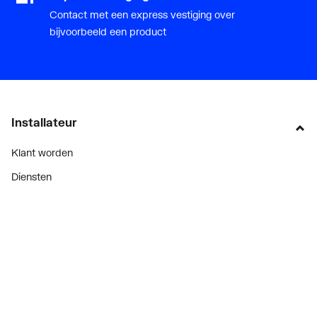
Contact met een express vestiging over
bijvoorbeeld een product
Installateur
Klant worden
Diensten
Alle Expressen
Alle Showrooms
Onze merken
Bekijk alle evenementen
Onderdelenzoeker