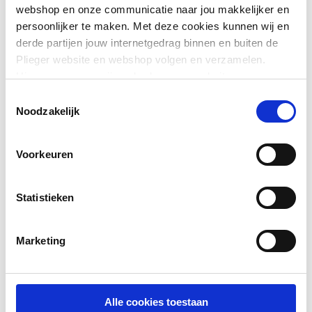
webshop en onze communicatie naar jou makkelijker en
persoonlijker te maken. Met deze cookies kunnen wij en
Overig
image/jpeg
,
13 KB
derde partijen jouw internetgedrag binnen en buiten de
Plieger website en webshop volgen en verzamelen.
Exploded_view
image/jpeg
,
10 KB
Hiermee passen wij en derden onze website, app,
advertenties en communicatie aan jouw interesses aan.
Toon meer
Toestemmingsselectie
Exploded_view
image/jpeg
,
13 KB
We slaan je cookievoorkeur op in je browser.
Noodzakelijk
Exploded_view
image/jpeg
,
9 KB
Voorkeuren
Statistieken
Marketing
Alle cookies toestaan