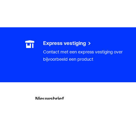
Express vestiging
Contact met een express vestiging over
bijvoorbeeld een product
Nieuwsbrief
Als eerste op de hoogte van onze
aanbiedingen en nieuws
ger