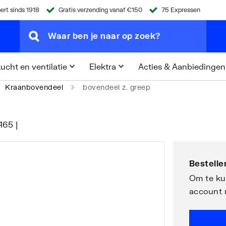
ert sinds 1918
Gratis verzending vanaf €150
75 Expressen
Acties & Aanbiedingen
ucht en ventilatie
Elektra
Kraanbovendeel
bovendeel z. greep
465 |
Bestellen
Om te kun
account 