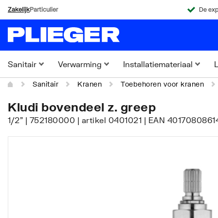
Zakelijk
Particulier
De exp
Sanitair
Verwarming
Installatiemateriaal
L
Sanitair
Kranen
Toebehoren voor kranen
Kludi bovendeel z. greep
1/2" | 752180000 | artikel 0401021 | EAN 4017080861