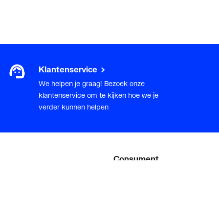
Klantenservice
We helpen je graag! Bezoek onze
klantenservice om te kijken hoe we je
verder kunnen helpen
Consument
Diensten
Inspiratie
De stijl van klanten met #myplie