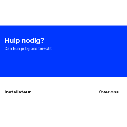
Hulp nodig?
Dan kun je bij ons terecht
Installateur
Over ons
Klant worden
Vacatures
Diensten
Over Plieger
Alle Expressen
Plieger Praktijk