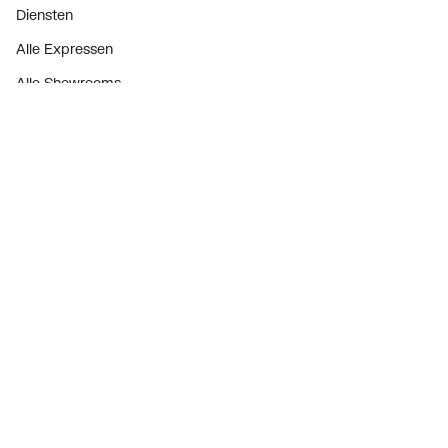
Diensten
Alle Expressen
Alle Showrooms
Onze merken
Bekijk alle evenementen
Onderdelenzoeker
Prijswijzigingen
Over ons
Vacatures
Over Plieger
Plieger Praktijk
Geschiedenis