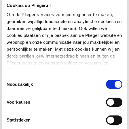
Cookies op Plieger.nl
Materiaal
Roestvaststaal (RVS)
Om de Plieger services voor jou nog beter te maken,
gebruiken wij altijd functionele en analytische cookies (en
Inwendige diameter
10
daarmee vergelijkbare technieken). Ook willen we
slang
cookies plaatsen om je bezoek aan de Plieger website en
webshop en onze communicatie naar jou makkelijker en
Aansluiting 1
Knel
persoonlijker te maken. Met deze cookies kunnen wij en
derde partijen jouw internetgedrag binnen en buiten de
Nom. diameter
3/8" (10)
Toon meer
Plieger website en webshop volgen en verzamelen.
aansluiting 1
Hiermee passen wij en derden onze website, app,
advertenties en communicatie aan jouw interesses aan.
Uitwendige
10
Toestemmingsselectie
Downloads
We slaan je cookievoorkeur op in je browser.
buisdiameter aansluiting
Noodzakelijk
1
Bouwtekening
image/png
,
12 KB
Voorkeuren
Aansluiting 2
Buiseind
REACH certificaat
application/pdf
,
26 KB
Nom. diameter
Overig
Statistieken
aansluiting 2