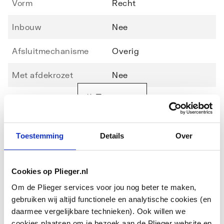
Vorm
Recht
Inbouw
Nee
Afsluitmechanisme
Overig
Met afdekrozet
Nee
Toon meer
Bediening
Overig
Afsluitbaar
Nee
Downloads
Toestemming
Details
Over
Aansluiting aanvoer
Overig
Exploded_view
image/jpeg
,
16 KB
Maat aansluiting
Overig
Cookies op Plieger.nl
aanvoer
Om de Plieger services voor jou nog beter te maken,
Montageinstructie
application/pdf
,
1 MB
gebruiken wij altijd functionele en analytische cookies (en
Afgaande aansluiting
Overig
daarmee vergelijkbare technieken). Ook willen we
cookies plaatsen om je bezoek aan de Plieger website en