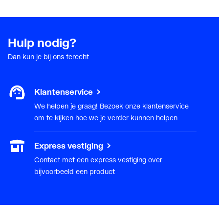
Max.
70
aanvoertemperatuur
Hulp nodig?
Dan kun je bij ons terecht
Type
Thermostatisch
temperatuurregeling
Klantenservice
Geluidsklasse volgens
Groep I, <= 20 dB(A)
EN ISO 3822
We helpen je graag! Bezoek onze klantenservice
om te kijken hoe we je verder kunnen helpen
Met S-koppelingen
Ja
Express vestiging
Zelfsluitend
Nee
Contact met een express vestiging over
bijvoorbeeld een product
Met
Nee
gebouwenbeheersystee
m aansluiting