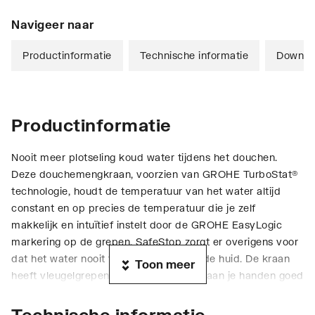
Navigeer naar
Productinformatie
Technische informatie
Downlo
Productinformatie
Nooit meer plotseling koud water tijdens het douchen.
Deze douchemengkraan, voorzien van GROHE TurboStat®
technologie, houdt de temperatuur van het water altijd
constant en op precies de temperatuur die je zelf
makkelijk en intuïtief instelt door de GROHE EasyLogic
markering op de grepen. SafeStop zorgt er overigens voor
dat het water nooit te heet wordt voor de huid. De kraan
Toon meer
heeft vleugelgrepen die zelfs met zeep aan je handen goed
te bedienen zijn. De douchekraan is voorzien van een
EcoButton waarmee je tot wel 50% op je waterverbruik
Technische informatie