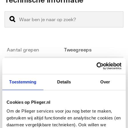
bespaart. De kraan is voorzien van de
onderhoudsvriendelijke chromen GROHE StarLight®
beschermlaag voor een prachtige glans in je badkamer.
Aantal grepen
Tweegreeps
Incl. grepen
Ja
Thermostatisch
Ja
Toestemming
Details
Over
Drukcompenserend
Nee
Cookies op Plieger.nl
Toon meer
Afsluitmechanisme
Bovendeel keramisch
Om de Plieger services voor jou nog beter te maken,
Materiaal kraan
Messing
gebruiken wij altijd functionele en analytische cookies (en
Downloads
daarmee vergelijkbare technieken). Ook willen we