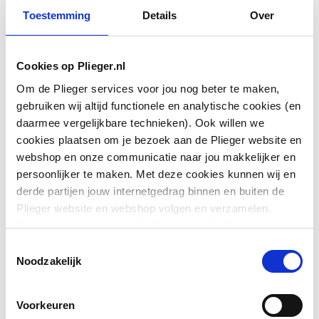
Toestemming
Details
Over
Drukcompenserend
Nee
Cookies op Plieger.nl
Om de Plieger services voor jou nog beter te maken,
Oppervlaktebeschermin
Overig
gebruiken wij altijd functionele en analytische cookies (en
g
daarmee vergelijkbare technieken). Ook willen we
cookies plaatsen om je bezoek aan de Plieger website en
Oppervlaktebehandeling
Gepolijst
webshop en onze communicatie naar jou makkelijker en
persoonlijker te maken. Met deze cookies kunnen wij en
Hartafstand
0
Toon meer
derde partijen jouw internetgedrag binnen en buiten de
Plieger website en webshop volgen en verzamelen.
Basiskleur
Wit
Hiermee passen wij en derden onze website, app,
Downloads
advertenties en communicatie aan jouw interesses aan.
Accentkleur
Wit
Toestemmingsselectie
We slaan je cookievoorkeur op in je browser.
Noodzakelijk
Met omstelinrichting
Nee
Bouwtekening
image/png
,
36 KB
Voorkeuren
Met vaste hoofddouche
Nee