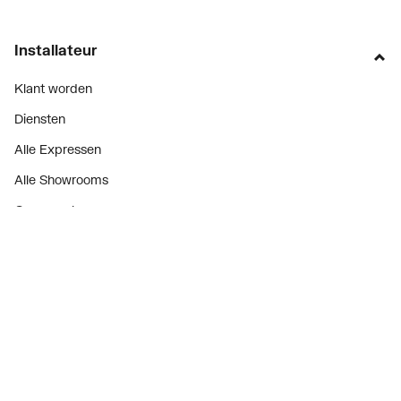
Installateur
Klant worden
Diensten
Alle Expressen
Alle Showrooms
Onze merken
Bekijk alle evenementen
Onderdelenzoeker
Prijswijzigingen
Over ons
Vacatures