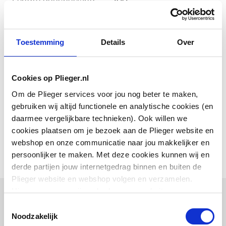
Met douchekophouder
Ja
Toestemming
Details
Over
Toon meer
Met stopkraan
Ja
Zelfsluitend
Ja
Cookies op Plieger.nl
Downloads
Om de Plieger services voor jou nog beter te maken,
gebruiken wij altijd functionele en analytische cookies (en
Bouwtekening
image/png
,
26 KB
daarmee vergelijkbare technieken). Ook willen we
cookies plaatsen om je bezoek aan de Plieger website en
webshop en onze communicatie naar jou makkelijker en
persoonlijker te maken. Met deze cookies kunnen wij en
derde partijen jouw internetgedrag binnen en buiten de
Plieger website en webshop volgen en verzamelen.
Hiermee passen wij en derden onze website, app,
Combinatie artikelen
advertenties en communicatie aan jouw interesses aan.
Toestemmingsselectie
We slaan je cookievoorkeur op in je browser.
Noodzakelijk
Vaak samen gekocht