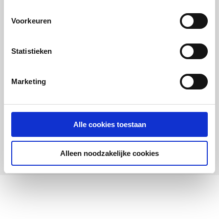
Voorkeuren
Statistieken
Silkline Silkline
toiletdoucheset bestaande
uit mengkraan,wandhouder
Marketing
en handdouche
Chroom
artikel
:
8915211
Alle cookies toestaan
Leverancier
:
AC67651
Alleen noodzakelijke cookies