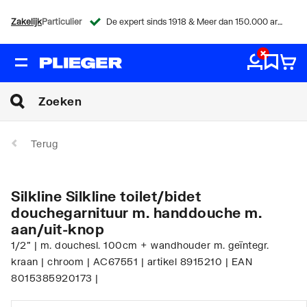
Zakelijk
Particulier
De expert sinds 1918 & Meer dan 150.000 artikelen
Terug
Silkline Silkline toilet/bidet
douchegarnituur m. handdouche m.
aan/uit-knop
1/2" | m. douchesl. 100cm + wandhouder m. geïntegr.
kraan | chroom | AC67551 | artikel 8915210 | EAN
8015385920173 |