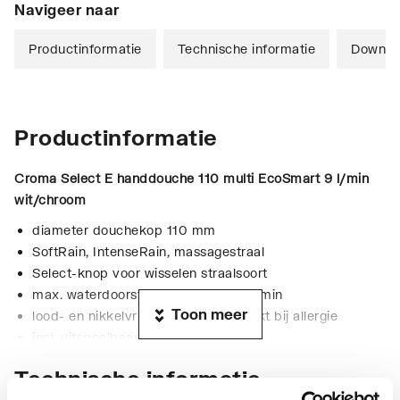
Navigeer naar
Productinformatie
Technische informatie
Downlo
Productinformatie
Croma Select E handdouche 110 multi EcoSmart 9 l/min
wit/chroom
diameter douchekop 110 mm
SoftRain, IntenseRain, massagestraal
Select-knop voor wisselen straalsoort
max. waterdoorstroom bij 3 bar: 9 l/min
Toon meer
lood- en nikkelvrije doorvoer, geschikt bij allergie
incl. uitspoelbaar vuilfilter
EcoSmart: waterdoorstroom max. 9 l/min
Technische informatie