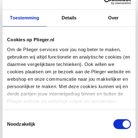
Toestemming
Details
Over
Cookies op Plieger.nl
Materiaal
Kunststof
Om de Plieger services voor jou nog beter te maken,
gebruiken wij altijd functionele en analytische cookies (en
Basiskleur
Overig
daarmee vergelijkbare technieken). Ook willen we
cookies plaatsen om je bezoek aan de Plieger website en
Accentkleur
Wit
webshop en onze communicatie naar jou makkelijker en
persoonlijker te maken. Met deze cookies kunnen wij en
Min. mengwaterverbruik
9
derde partijen jouw internetgedrag binnen en buiten de
tappunt
Plieger website en webshop volgen en verzamelen.
Toon meer
Hiermee passen wij en derden onze website, app,
KIWA-keur
Ja
advertenties en communicatie aan jouw interesses aan.
Toestemmingsselectie
We slaan je cookievoorkeur op in je browser.
Noodzakelijk
Downloads
Volumestroomklasse
Geen