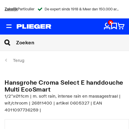
Zakelijk
Particulier
De expert sinds 1918 & Meer dan 150.000 artikelen
Terug
Hansgrohe Croma Select E handdouche
Multi EcoSmart
1/2"xØ11cm | m. soft rain, intense rain en massagestraal |
wit/chroom | 26811400 | artikel 0605327 | EAN
4011097736259 |