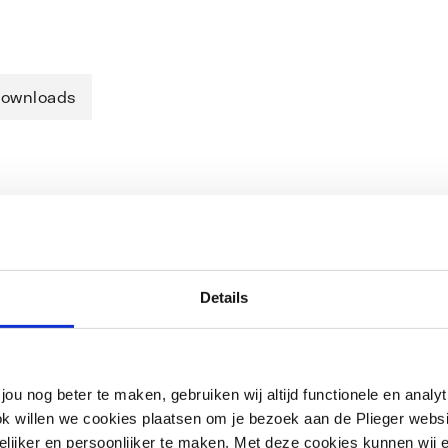
ownloads
 van het draaien van de
eslang kunststof, chroom. glans, lengte
heslang 1/2", 2 Conische moeren,
Details
jou nog beter te maken, gebruiken wij altijd functionele en anal
ok willen we cookies plaatsen om je bezoek aan de Plieger web
ijker en persoonlijker te maken. Met deze cookies kunnen wij e