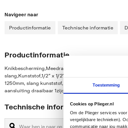
Navigeer naar
Productinformatie
Technische informatie
D
Productinformatie
Knikbescherming,Meedraaiende wartel ter voorkoming
slang,Kunststof,1/2" x 1/2",Hansgrohe Isiflex B douch
1250mm, slang kunststof, maat draadaansluiting douc
Toestemming
aansluiting draaibaar 1zijde, bestand tegen hoge druk
Cookies op Plieger.nl
Technische informatie
Om de Plieger services voor 
vergelijkbare technieken). O
communicatie naar jou makkel