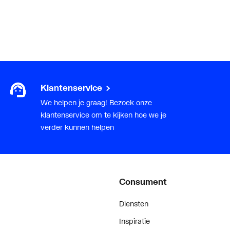
Klantenservice
We helpen je graag! Bezoek onze
klantenservice om te kijken hoe we je
verder kunnen helpen
Consument
Diensten
Inspiratie