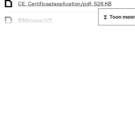
CE_Certificaat
application/pdf
,
526 KB
Toon meer
BIM
image/tiff
,
EPD certificaat
application/pdf
,
Sfeerbeeld
image/jpeg
,
Sfeerbeeld
image/jpeg
,
Sfeerbeeld
image/jpeg
,
Sfeerbeeld
image/jpeg
,
Sfeerbeeld
image/jpeg
,