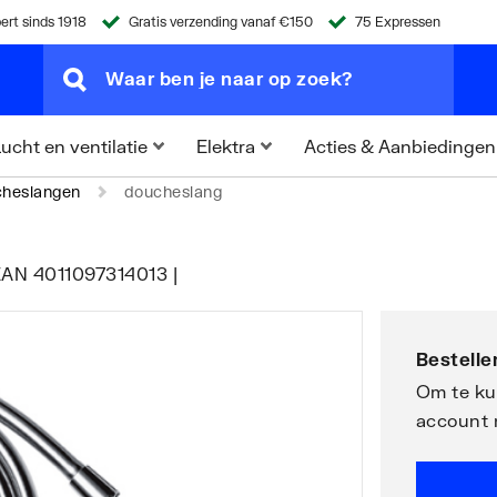
ert sinds 1918
Gratis verzending vanaf €150
75 Expressen
Acties & Aanbiedingen
ucht en ventilatie
Elektra
heslangen
doucheslang
EAN 4011097314013 |
Bestellen
Om te kun
account 