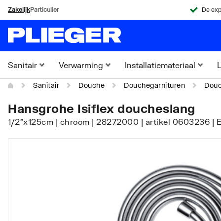
Zakelijk
Particulier
De exp
Sanitair
Verwarming
Installatiemateriaal
L
Sanitair
Douche
Douchegarnituren
Douc
Hansgrohe Isiflex doucheslang
1/2"x125cm | chroom | 28272000 | artikel 0603236 | 