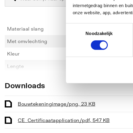
internetgedrag binnen en bu
onze website, app, advertent
Toestemmingsselectie
Materiaal slang
Kunsts
Noodzakelijk
Met omvlechting
Ja
Kleur
Chroo
Toon meer
Lengte
1250
Draadaansluiting doucheslang
Binne
Downloads
Maat draadaansluiting doucheslang
1/2"
Met conische koppeling
Ja
Bouwtekening
image/png
,
23 KB
Met swirl
Nee
CE_Certificaat
application/pdf
,
547 KB
Met inlage
Ja