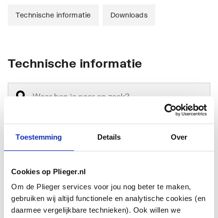
Technische informatie
Downloads
Technische informatie
Toestemming
Details
Over
Basiskleur
Chroom
Verstelbare kop
Nee
Cookies op Plieger.nl
Om de Plieger services voor jou nog beter te maken,
Antikalksysteem
Ja
gebruiken wij altijd functionele en analytische cookies (en
daarmee vergelijkbare technieken). Ook willen we
Plafondmontage
Ja