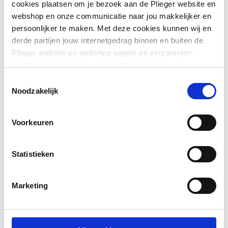
cookies plaatsen om je bezoek aan de Plieger website en
webshop en onze communicatie naar jou makkelijker en
Zijdouche
Ja
persoonlijker te maken. Met deze cookies kunnen wij en
derde partijen jouw internetgedrag binnen en buiten de
Plieger website en webshop volgen en verzamelen.
Downloads
Hiermee passen wij en derden onze website, app,
advertenties en communicatie aan jouw interesses aan.
Toestemmingsselectie
We slaan je cookievoorkeur op in je browser.
Bouwtekening
image/png
,
10 KB
Noodzakelijk
Voorkeuren
Statistieken
Marketing