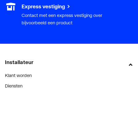
Express vestiging
Contact met een express vestiging over
bijvoorbeeld een product
Installateur
Klant worden
Diensten
Alle Expressen
Alle Showrooms
Onze merken
Bekijk alle evenementen