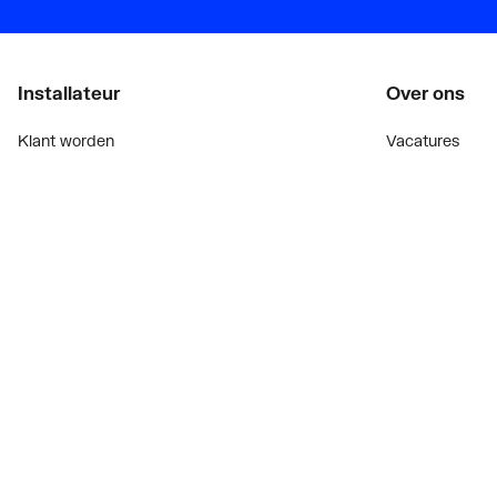
Installateur
Over ons
Klant worden
Vacatures
Diensten
Over Plieger
Alle Expressen
Plieger Praktijk
Alle Showrooms
Geschiedenis
Onze merken
Nieuws
Bekijk alle evenementen
Blogoverzicht
Onderdelenzoeker
Contact
Prijswijzigingen