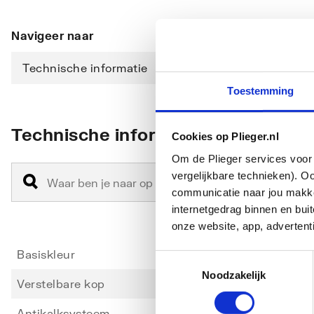
Navigeer naar
Technische informatie
Downloads
Toestemming
Technische informatie
Cookies op Plieger.nl
Om de Plieger services voor 
vergelijkbare technieken). O
communicatie naar jou makkel
internetgedrag binnen en bu
onze website, app, advertent
Basiskleur
Overi
Toestemmingsselectie
Noodzakelijk
Verstelbare kop
Ja
Antikalksysteem
Nee