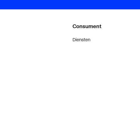
Consument
Diensten
Inspiratie
De stijl van klanten met #myplie
Showroom magazine