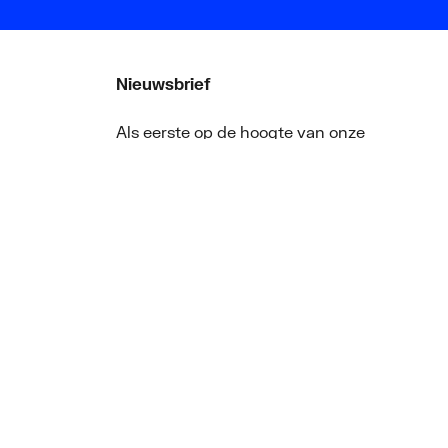
Nieuwsbrief
Als eerste op de hoogte van onze
aanbiedingen en nieuws
ger
Nieuwsbrief