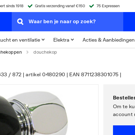
ert sinds 1918
Gratis verzending vanaf €150
75 Expressen
Acties & Aanbiedingen
ucht en ventilatie
Elektra
chekoppen
douchekop
633 / 872 | artikel 0480290 | EAN 8711238301075 |
Bestellen
Om te kun
account 