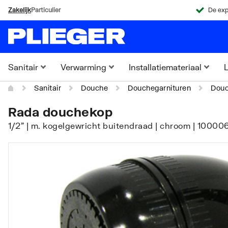
Zakelijk
Particulier
De exp
Sanitair
Verwarming
Installatiemateriaal
L
Sanitair
Douche
Douchegarnituren
Dou
Rada douchekop
1/2" | m. kogelgewricht buitendraad | chroom | 10000