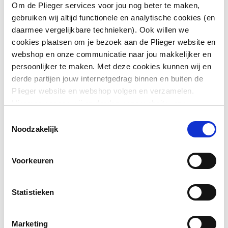
Basiskleur
Chroom
Om de Plieger services voor jou nog beter te maken,
gebruiken wij altijd functionele en analytische cookies (en
Verstelbare kop
Ja
daarmee vergelijkbare technieken). Ook willen we
cookies plaatsen om je bezoek aan de Plieger website en
Antikalksysteem
Nee
webshop en onze communicatie naar jou makkelijker en
persoonlijker te maken. Met deze cookies kunnen wij en
Plafondmontage
Nee
derde partijen jouw internetgedrag binnen en buiten de
Plieger website en webshop volgen en verzamelen.
Zijdouche
Nee
Hiermee passen wij en derden onze website, app,
advertenties en communicatie aan jouw interesses aan.
Toestemmingsselectie
We slaan je cookievoorkeur op in je browser.
Noodzakelijk
Downloads
Voorkeuren
Bouwtekening
image/png
,
39 KB
Statistieken
Marketing