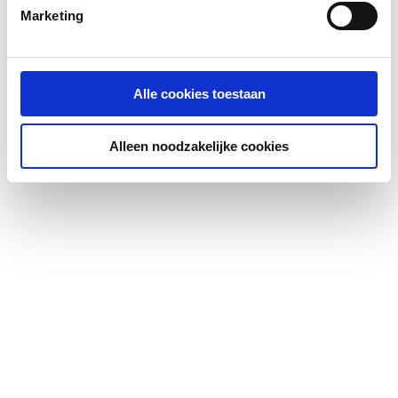
Marketing
Kleur profiel
Zilver
Profielglans
Mat
Alle cookies toestaan
Antikalkbehandeling
Ja
Alleen noodzakelijke cookies
Glas-/kunststofdecor
Nee
Geschikt voor montage
Ja
op douchebak
Geschikt voor montage
Ja
op tegelvloer
Geschikt voor U-
Nee
montage