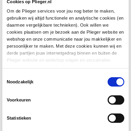
Cookies op Plieger.nl
Om de Plieger services voor jou nog beter te maken,
Diameter
1000
gebruiken wij altijd functionele en analytische cookies (en
daarmee vergelijkbare technieken). Ook willen we
Toon meer
Hoogte
1900
cookies plaatsen om je bezoek aan de Plieger website en
webshop en onze communicatie naar jou makkelijker en
Type deur
Draai met vast paneel
Downloads
persoonlijker te maken. Met deze cookies kunnen wij en
derde partijen jouw internetgedrag binnen en buiten de
Positie deurscharnieren
Links en rechts
Plieger website en webshop volgen en verzamelen.
Exploded_view
application/postscript
,
34 KB
Hiermee passen wij en derden onze website, app,
Pendeldeur
Ja
advertenties en communicatie aan jouw interesses aan.
Toestemmingsselectie
We slaan je cookievoorkeur op in je browser.
Sfeerbeeld
image/jpeg
,
472 KB
Noodzakelijk
Materiaal deur
Veiligheidsglas
Materiaal wanden
Exploded_view
application/postscript
Veiligheidsglas
,
45 KB
Voorkeuren
Profiel
Profielarm
Montageinstructie
application/pdf
,
6 MB
Statistieken
Materiaal profiel
Aluminium