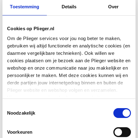
Toestemming
Details
Over
Vorm
Vierkant
Cookies op Plieger.nl
Om de Plieger services voor jou nog beter te maken,
Model
Universeel
gebruiken wij altijd functionele en analytische cookies (en
daarmee vergelijkbare technieken). Ook willen we
Hoekmodel
Ja
cookies plaatsen om je bezoek aan de Plieger website en
webshop en onze communicatie naar jou makkelijker en
Halfvrijstaand
Ja
persoonlijker te maken. Met deze cookies kunnen wij en
Toon meer
derde partijen jouw internetgedrag binnen en buiten de
Vrijstaand
Ja
Plieger website en webshop volgen en verzamelen.
Hiermee passen wij en derden onze website, app,
Materiaal
Staal
Downloads
advertenties en communicatie aan jouw interesses aan.
Toestemmingsselectie
We slaan je cookievoorkeur op in je browser.
Materiaalkwaliteit
Overig
Noodzakelijk
Handleiding
application/pdf
,
109 KB
Materiaaldikte
3.5
Voorkeuren