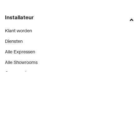
Installateur
Klant worden
Diensten
Alle Expressen
Alle Showrooms
Onze merken
Bekijk alle evenementen
Onderdelenzoeker
Prijswijzigingen
Over ons
Vacatures