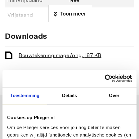
Toon meer
Vrijstaand
Nee
Materiaal
Staal
Downloads
Materiaaldikte
2.9
Bouwtekening
image/png
,
187 KB
Radius
12
Lengte
900
Breedte
900
Toestemming
Details
Over
Hoogte
32
Combinatie artikelen
Cookies op Plieger.nl
Inwendige diepte
25
Vaak samen gekocht
Om de Plieger services voor jou nog beter te maken,
Met poten
Nee
gebruiken wij altijd functionele en analytische cookies (en