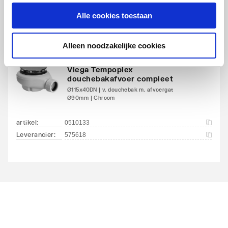
Alle cookies toestaan
Alleen noodzakelijke cookies
Viega Tempoplex
douchebakafvoer compleet
Ø115x40DN | v. douchebak m. afvoergat
Ø90mm | Chroom
artikel
:
0510133
Leverancier
:
575618