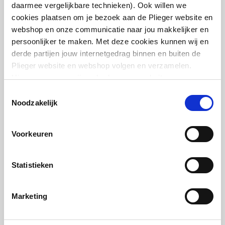
daarmee vergelijkbare technieken). Ook willen we
Met polystyreen
Nee
cookies plaatsen om je bezoek aan de Plieger website en
ondersteuning
webshop en onze communicatie naar jou makkelijker en
Kaldewei Superplan
persoonlijker te maken. Met deze cookies kunnen wij en
douchebak plaatstaal
Poten verstelbaar
Nee
dikwandig vierkant
derde partijen jouw internetgedrag binnen en buiten de
90x90x2.5cm | met anti-slip | Wit
Plieger website en webshop volgen en verzamelen.
Kleur
Wit
Hiermee passen wij en derden onze website, app,
artikel
:
0340841
advertenties en communicatie aan jouw interesses aan.
Toestemmingsselectie
Glansgraad
Glanzend
Leverancier
:
446930000001
We slaan je cookievoorkeur op in je browser.
Noodzakelijk
Met douchebakpanelen
Nee
Voorkeuren
Diameter afvoergat
90
Statistieken
Met antislip voorziening
Ja
Kaldewei douchebak
onderstel universeel
Met tegelrand
Nee
Marketing
artikel
:
0342580
Vuilafstotend
Leverancier
:
Nee
584377000000