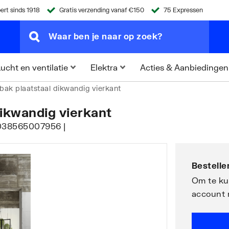
ert sinds 1918
Gratis verzending vanaf €150
75 Expressen
Acties & Aanbiedingen
ucht en ventilatie
Elektra
ak plaatstaal dikwandig vierkant
dikwandig vierkant
4038565007956 |
Bestellen
Om te kun
account 