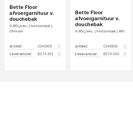
Bette Floor
Bette Floor
afvoergarnituur v.
afvoergarnituur v.
douchebak
douchebak
0.85L/sec. | horizontaal |
Chroom
0.85L/sec. | horizontaal | Wit
artikel
:
artikel
:
0340805
0340806
Leverancier
:
Leverancier
:
B574-901
B574-000