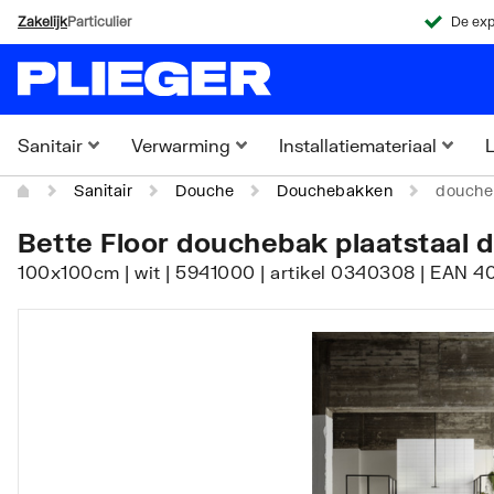
Zakelijk
Particulier
De exp
Sanitair
Verwarming
Installatiemateriaal
L
Sanitair
Douche
Douchebakken
doucheb
Bette Floor douchebak plaatstaal 
100x100cm | wit | 5941000 | artikel 0340308 | EAN 