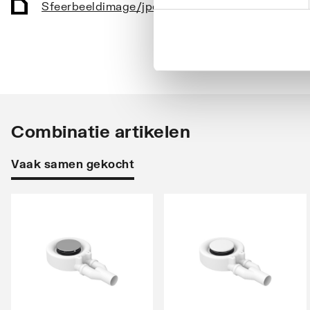
Sfeerbeeld
image/jpeg
,
137 KB
Glansgraad
Glanz
Diameter afvoergat
90
Met antislip voorziening
Nee
Met tegelrand
Nee
Combinatie artikelen
Vuilafstotend
Nee
Vaak samen gekocht