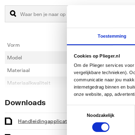
Toestemming
Vorm
Vierka
Cookies op Plieger.nl
Model
Univer
Om de Plieger services voor 
Materiaal
Staal
vergelijkbare technieken). O
communicatie naar jou makkel
Toon meer
Materiaalkwaliteit
Overi
internetgedrag binnen en bu
onze website, app, advertent
Lengte
1000
Downloads
Breedte
1000
Toestemmingsselectie
Noodzakelijk
Hoogte
30
Handleiding
application/pdf
,
247 KB
Kleur
Wit