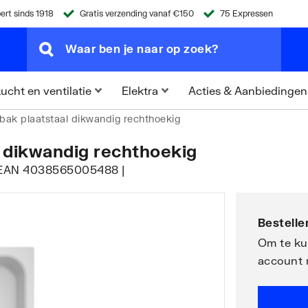
ert sinds 1918
Gratis verzending vanaf €150
75 Expressen
Acties & Aanbiedingen
ucht en ventilatie
Elektra
ak plaatstaal dikwandig rechthoekig
 dikwandig rechthoekig
 | EAN 4038565005488 |
Bestellen
Om te kun
account 