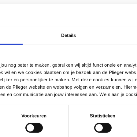
hoekig
seel
Details
g
jou nog beter te maken, gebruiken wij altijd functionele en anal
ok willen we cookies plaatsen om je bezoek aan de Plieger web
ijker en persoonlijker te maken. Met deze cookies kunnen wij e
iten de Plieger website en webshop volgen en verzamelen. Hierm
ies en communicatie aan jouw interesses aan. We slaan je cooki
g
Voorkeuren
Statistieken
end