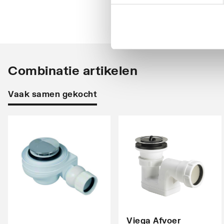
Met antislip voorziening
Nee
Met tegelrand
Nee
Vuilafstotend
Nee
Combinatie artikelen
Vaak samen gekocht
Viega Afvoer