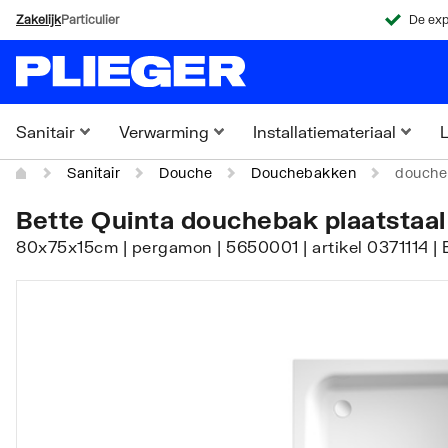
Zakelijk
Particulier
De exp
Sanitair
Verwarming
Installatiemateriaal
L
Sanitair
Douche
Douchebakken
doucheb
Bette Quinta douchebak plaatstaal
80x75x15cm | pergamon | 5650001 | artikel 0371114