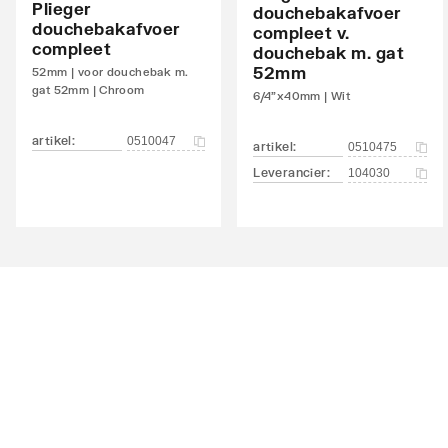
Plieger
douchebakafvoer
douchebakafvoer
compleet v.
compleet
douchebak m. gat
52mm
52mm | voor douchebak m.
gat 52mm | Chroom
6/4"x40mm | Wit
artikel
:
0510047
artikel
:
0510475
Leverancier
:
104030