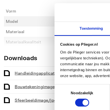
Vorm
Recht
Model
Univer
Toestemming
Materiaal
Staal
Toon meer
Materiaalkwaliteit
Overi
Cookies op Plieger.nl
Lengte
800
Om de Plieger services voor 
Downloads
vergelijkbare technieken). O
Breedte
750
communicatie naar jou makkel
internetgedrag binnen en bu
Hoogte
150
Handleiding
application/pdf
,
140 KB
onze website, app, advertent
Kleur
Overi
Bouwtekening
image/png
,
97 KB
Toestemmingsselectie
Noodzakelijk
Glansgraad
Glanz
Sfeerbeeld
image/jpeg
,
123 KB
Diameter afvoergat
52