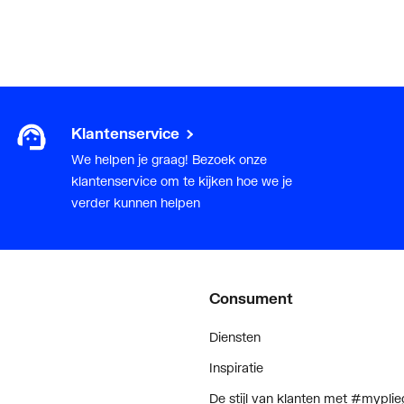
Klantenservice
We helpen je graag! Bezoek onze
klantenservice om te kijken hoe we je
verder kunnen helpen
Consument
Diensten
Inspiratie
De stijl van klanten met #myplie