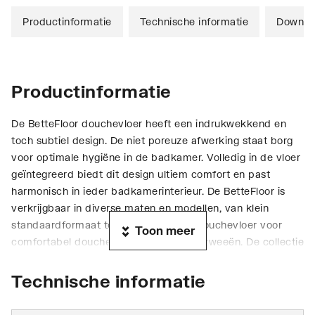
Productinformatie
Technische informatie
Downlo
Productinformatie
De BetteFloor douchevloer heeft een indrukwekkend en
toch subtiel design. De niet poreuze afwerking staat borg
voor optimale hygiëne in de badkamer. Volledig in de vloer
geïntegreerd biedt dit design ultiem comfort en past
harmonisch in ieder badkamerinterieur. De BetteFloor is
verkrijgbaar in diverse maten en modellen, van klein
standaardformaat tot aan een royale douchevloer voor
Toon meer
comfortabel douchen alleen of met z'n tweeën. De collectie
omvat een ruime keuze aan sanitairkleuren en 22
exclusieve matte kleuren.
Technische informatie