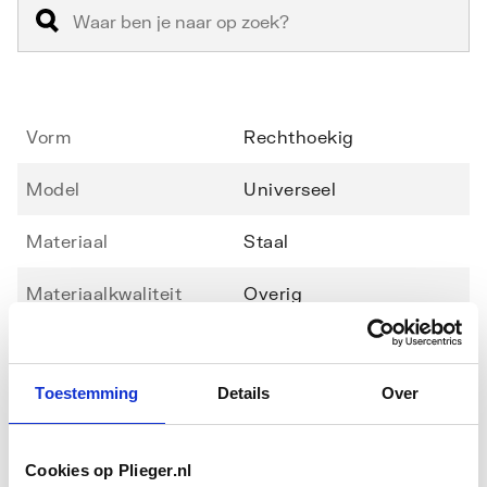
Vorm
Rechthoekig
Model
Universeel
Materiaal
Staal
Materiaalkwaliteit
Overig
Toon meer
Lengte
1000
Toestemming
Details
Over
Breedte
800
Downloads
Hoogte
25
Cookies op Plieger.nl
Handleiding
application/pdf
,
247 KB