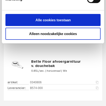
Bette Floor afvoergarnituur
v. douchebak
0.85L/sec. | horizontaal | Chroom
Alle cookies toestaan
artikel
:
0340805
Leverancier
:
B574-901
Alleen noodzakelijke cookies
Bette Floor afvoergarnituur
v. douchebak
0.85L/sec. | horizontaal | Wit
artikel
:
0340806
Leverancier
:
B574-000