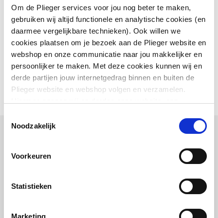
Kleur
Overig
Om de Plieger services voor jou nog beter te maken,
gebruiken wij altijd functionele en analytische cookies (en
Sfeerbeeld
image/jpeg
,
137 KB
Glansgraad
Glanzend
daarmee vergelijkbare technieken). Ook willen we
cookies plaatsen om je bezoek aan de Plieger website en
Diameter afvoergat
Pictogram
image/jpeg
90
,
137 KB
webshop en onze communicatie naar jou makkelijker en
persoonlijker te maken. Met deze cookies kunnen wij en
Met antislip voorziening
Nee
derde partijen jouw internetgedrag binnen en buiten de
Plieger website en webshop volgen en verzamelen.
Met tegelrand
Nee
Hiermee passen wij en derden onze website, app,
advertenties en communicatie aan jouw interesses aan.
Toestemmingsselectie
Vuilafstotend
Nee
We slaan je cookievoorkeur op in je browser.
Noodzakelijk
Combinatie artikelen
Voorkeuren
Vaak samen gekocht
Statistieken
Marketing