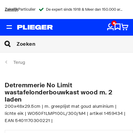
Zakelijk
Particulier
De expert sinds 1918 & Meer dan 150.000 artikelen
Terug
Detremmerie No Limit
wastafelonderbouwkast wood m. 2
laden
200x48x29.5cm | m. greeplijst mat goud aluminium |
lichte eik | WO50F1LMP100L/300/M4 | artikel 1459434 |
EAN 5401170300221 |