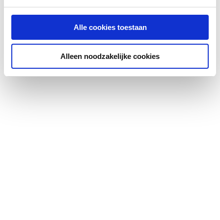
Aantal tuimeldeuren
0
Alle cookies toestaan
Met waskorf
Nee
Alleen noodzakelijke cookies
Aantal schuifdeuren
0
Aantal roldeuren
0
Aantal laden
2
Aantal open vakken
0
Materiaal corpus
MDF
Materiaal front
MDF
Materiaal blad
Overig