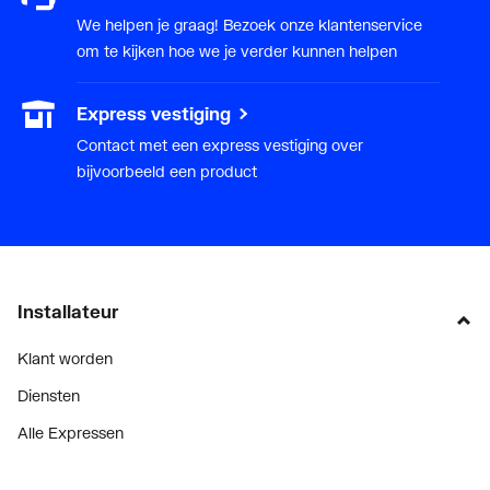
Type verlichting
Overig
We helpen je graag! Bezoek onze klantenservice
om te kijken hoe we je verder kunnen helpen
Uitvoering schakelaar
Overig
Express vestiging
Contact met een express vestiging over
bijvoorbeeld een product
Installateur
Klant worden
Diensten
Alle Expressen
Alle Showrooms