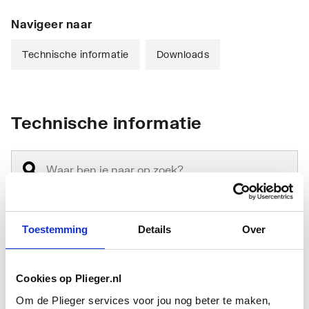
Navigeer naar
Technische informatie
Downloads
Technische informatie
Toestemming
Details
Over
Montagewijze
Wand
Met blad
Nee
Cookies op Plieger.nl
Om de Plieger services voor jou nog beter te maken,
Met waskom(men)
Nee