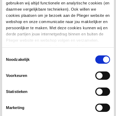
gebruiken wij altijd functionele en analytische cookies (en
daarmee vergelijkbare technieken). Ook willen we
Aantal waskommen
0
cookies plaatsen om je bezoek aan de Plieger website en
webshop en onze communicatie naar jou makkelijker en
Toon meer
Plaats waskom(men)
Links en rechts
persoonlijker te maken. Met deze cookies kunnen wij en
derde partijen jouw internetgedrag binnen en buiten de
Hoogte
295
Plieger website en webshop volgen en verzamelen.
Downloads
Hiermee passen wij en derden onze website, app,
Breedte
2000
advertenties en communicatie aan jouw interesses aan.
Toestemmingsselectie
Conformiteitsverklaring
application/pdf
,
1 MB
We slaan je cookievoorkeur op in je browser.
Noodzakelijk
Diepte
480
Productinformatie
application/pdf
,
1 MB
Aantal deuren (totaal)
0
Voorkeuren
Aantal deuren
0
Statistieken
linksdraaiend
Aantal deuren
0
Marketing
rechtsdraaiend