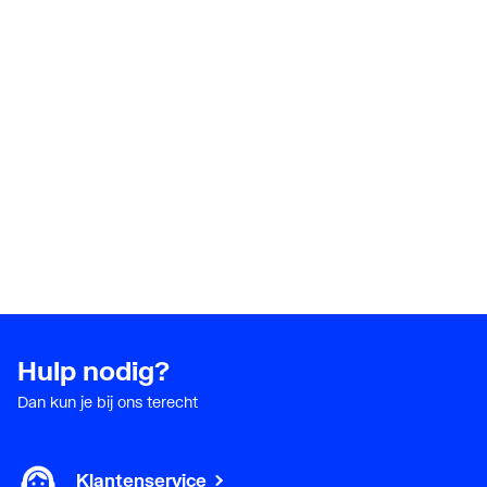
Met kraan/mengkraan
Nee
Type kraan/mengkraan
Overig
Met afvoerplug
Nee
Met sifon
Nee
Met handdoekhouder
Nee
Met spiegel
Nee
Met contactdoos
Nee
Hulp nodig?
Met binnenverlichting
Nee
Dan kun je bij ons terecht
Met wandverlichting
Nee
Klantenservice