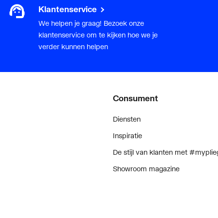
Klantenservice
We helpen je graag! Bezoek onze
klantenservice om te kijken hoe we je
verder kunnen helpen
Consument
Diensten
Inspiratie
De stijl van klanten met #myplie
Showroom magazine
g