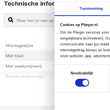
Technische informatie
-FSC™ C134279 gecertificeerd
Toestemming
-Wandhangend
-Met twee laden
Cookies op Plieger.nl
-Push-to-open-mechanisme om te openen
-Lade met antislipmat
Om de Plieger services voor 
-Lade met ledlamp
vergelijkbare technieken). O
communicatie naar jou makkel
-Vochtbestendig
Montagewijze
Wand
internetgedrag binnen en bu
-Voorgemonteerd geleverd
Met blad
Nee
onze website, app, advertent
Met waskom(men)
Nee
Toestemmingsselectie
Noodzakelijk
Toon meer
dit product bevat:
Aantal waskommen
0
Plaats waskom(men)
Midde
-Bevestigingsmateriaal
Hoogte
530
Breedte
880