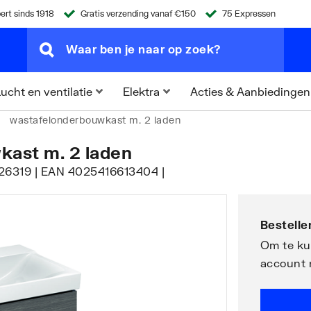
ert sinds 1918
Gratis verzending vanaf €150
75 Expressen
Acties & Aanbiedingen
ucht en ventilatie
Elektra
wastafelonderbouwkast m. 2 laden
kast m. 2 laden
1026319 | EAN 4025416613404 |
Bestellen
Om te kun
account 