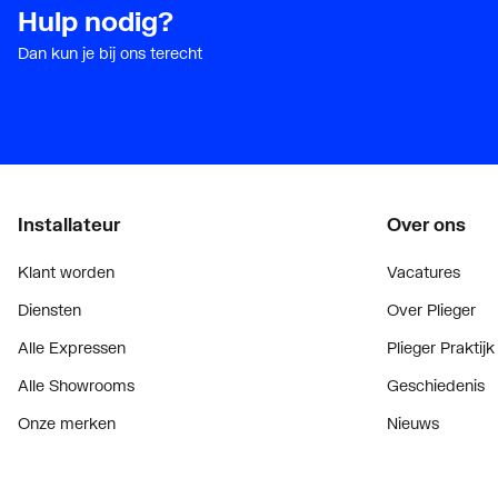
Hulp nodig?
Met sifon
Nee
Dan kun je bij ons terecht
Met handdoekhouder
Nee
Met spiegel
Nee
Met contactdoos
Nee
Met binnenverlichting
Ja
Installateur
Over ons
Met wandverlichting
Nee
Klant worden
Vacatures
Type verlichting
LED
Diensten
Over Plieger
Dimbaar
Nee
Alle Expressen
Plieger Praktijk
Alle Showrooms
Geschiedenis
Uitvoering schakelaar
Overi
Onze merken
Nieuws
Bekijk alle evenementen
Blogoverzicht