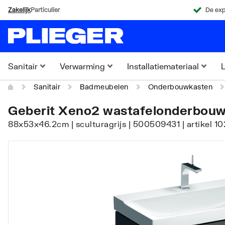
Zakelijk
Particulier
De exp
Sanitair
Verwarming
Installatiemateriaal
L
Sanitair
Badmeubelen
Onderbouwkasten
Geberit Xeno2 wastafelonderbouw
88x53x46.2cm | sculturagrijs | 500509431 | artikel 