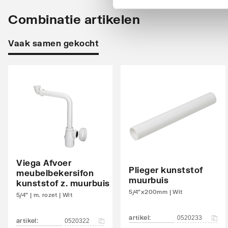
Diepte
462
Combinatie artikelen
Aantal deuren (totaal)
0
Vaak samen gekocht
Aantal deuren linksdraaiend
0
Aantal deuren rechtsdraaiend
0
Aantal tuimeldeuren
0
Met waskorf
Nee
Aantal schuifdeuren
0
Viega Afvoer
Aantal roldeuren
0
Plieger kunststof
meubelbekersifon
muurbuis
kunststof z. muurbuis
Aantal laden
2
5/4"x200mm | Wit
5/4" | m. rozet | Wit
Aantal open vakken
0
artikel
:
0520233
artikel
:
0520322