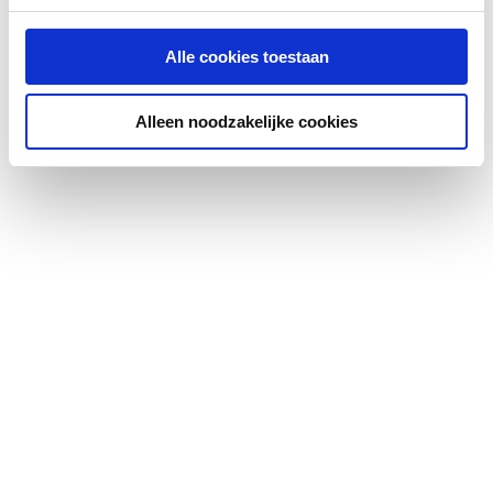
Aantal waskommen
1
Alle cookies toestaan
Medische uitvoering
Nee
Alleen noodzakelijke cookies
Vuilafstotend
Ja
Antibacteriële
Nee
behandeling
Kraangat
Overig
Aantal kraangaten per
0
waskom
Doorslaanbare
Geen
kraangaten
Met kraan/mengkraan
Nee