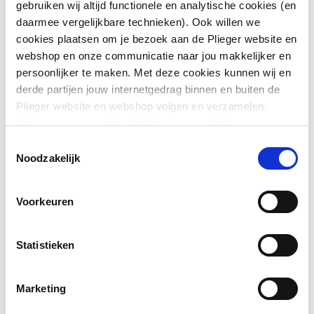
gebruiken wij altijd functionele en analytische cookies (en
Vorm
Rechthoekig
daarmee vergelijkbare technieken). Ook willen we
cookies plaatsen om je bezoek aan de Plieger website en
Toon meer
Kleur
Wit
webshop en onze communicatie naar jou makkelijker en
persoonlijker te maken. Met deze cookies kunnen wij en
Met
Nee
derde partijen jouw internetgedrag binnen en buiten de
Downloads
bevestigingsmateriaal
Plieger website en webshop volgen en verzamelen.
Hiermee passen wij en derden onze website, app,
Geschikt voor meubel
Ja
type.FileSubTypeEnum.ACHTERZIJDE.name
image
advertenties en communicatie aan jouw interesses aan.
Toestemmingsselectie
113 KB
We slaan je cookievoorkeur op in je browser.
Noodzakelijk
Geschikt voor
Nee
hoekmontage links
Montageinstructie
application/pdf
,
1 MB
Voorkeuren
Geschikt voor
Nee
hoekmontage rechts
Statistieken
Afzetplateau
Links
Marketing
Aantal gebruiksplaatsen
1