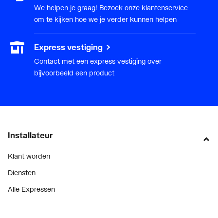
Poten meegeleverd
Nee
We helpen je graag! Bezoek onze klantenservice
om te kijken hoe we je verder kunnen helpen
Diepte
500
Express vestiging
Breedte/diameter
1000
Contact met een express vestiging over
bijvoorbeeld een product
Hoogte
165
Met aardingsvoorziening
Nee
Installateur
Klant worden
Diensten
Alle Expressen
Alle Showrooms