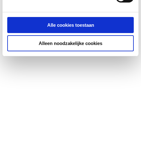
Aantal waskommen
1
Medische uitvoering
Nee
Alle cookies toestaan
Vuilafstotend
Nee
Alleen noodzakelijke cookies
Antibacteriële
Nee
behandeling
Kraangat
Midden
Aantal kraangaten per
1
waskom
Doorslaanbare
Links en rechts
kraangaten
Met kraan/mengkraan
Nee