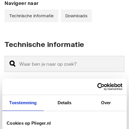
Navigeer naar
Technische informatie
Downloads
Technische informatie
Montagewijze
Hangend
Toestemming
Details
Over
Materiaal
Keramiek
Materiaalkwaliteit
Overig
Cookies op Plieger.nl