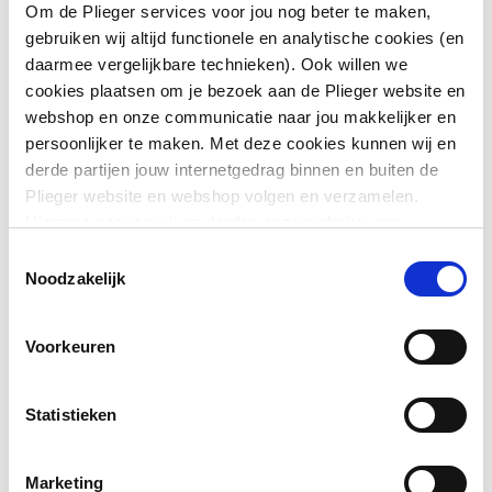
Om de Plieger services voor jou nog beter te maken,
Vorm
Rechthoekig
gebruiken wij altijd functionele en analytische cookies (en
daarmee vergelijkbare technieken). Ook willen we
Toon meer
Kleur
Wit
cookies plaatsen om je bezoek aan de Plieger website en
webshop en onze communicatie naar jou makkelijker en
Met
Nee
persoonlijker te maken. Met deze cookies kunnen wij en
Downloads
bevestigingsmateriaal
derde partijen jouw internetgedrag binnen en buiten de
Plieger website en webshop volgen en verzamelen.
Geschikt voor meubel
Ja
type.FileSubTypeEnum.ACHTERZIJDE.name
image
Hiermee passen wij en derden onze website, app,
218 KB
advertenties en communicatie aan jouw interesses aan.
Toestemmingsselectie
Geschikt voor
Nee
We slaan je cookievoorkeur op in je browser.
Noodzakelijk
hoekmontage links
Pictogram
image/png
,
218 KB
Geschikt voor
Nee
Voorkeuren
Montageinstructie
application/pdf
,
1 MB
hoekmontage rechts
Statistieken
Afzetplateau
Links
Aantal gebruiksplaatsen
1
Marketing