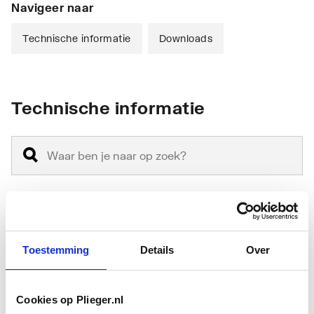
Navigeer naar
Technische informatie
Downloads
Technische informatie
Montagewijze
Hangend
Toestemming
Details
Over
Materiaal
Keramiek
Materiaalkwaliteit
Overig
Cookies op Plieger.nl