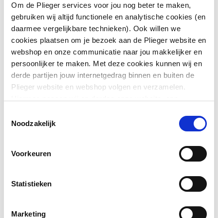
Om de Plieger services voor jou nog beter te maken,
Vorm
Rechthoekig
gebruiken wij altijd functionele en analytische cookies (en
daarmee vergelijkbare technieken). Ook willen we
Toon meer
Kleur
Wit
cookies plaatsen om je bezoek aan de Plieger website en
webshop en onze communicatie naar jou makkelijker en
Met
Nee
persoonlijker te maken. Met deze cookies kunnen wij en
Downloads
bevestigingsmateriaal
derde partijen jouw internetgedrag binnen en buiten de
Plieger website en webshop volgen en verzamelen.
Geschikt voor meubel
Ja
type.FileSubTypeEnum.ACHTERZIJDE.name
image
Hiermee passen wij en derden onze website, app,
135 KB
advertenties en communicatie aan jouw interesses aan.
Toestemmingsselectie
Geschikt voor
Nee
We slaan je cookievoorkeur op in je browser.
Noodzakelijk
hoekmontage links
Pictogram
image/png
,
135 KB
Geschikt voor
Nee
Voorkeuren
Montageinstructie
application/pdf
,
1 MB
hoekmontage rechts
Statistieken
Afzetplateau
Links
Aantal gebruiksplaatsen
2
Marketing