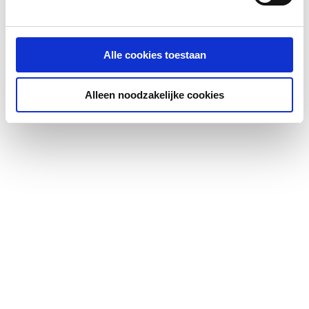
Aantal waskommen
1
Medische uitvoering
Nee
Alle cookies toestaan
Vuilafstotend
Nee
Alleen noodzakelijke cookies
Antibacteriële
Nee
behandeling
Kraangat
Overig
Aantal kraangaten per
1
waskom
Doorslaanbare
Geen
kraangaten
Met kraan/mengkraan
Nee