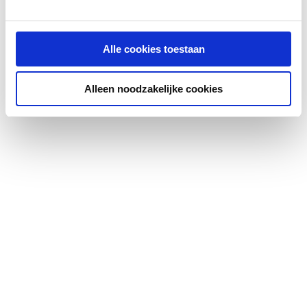
Aantal waskommen
1
Alle cookies toestaan
Medische uitvoering
Nee
Vuilafstotend
Nee
Alleen noodzakelijke cookies
Antibacteriële
Nee
behandeling
Kraangat
Overig
Aantal kraangaten per
0
waskom
Doorslaanbare
Geen
kraangaten
Met kraan/mengkraan
Nee