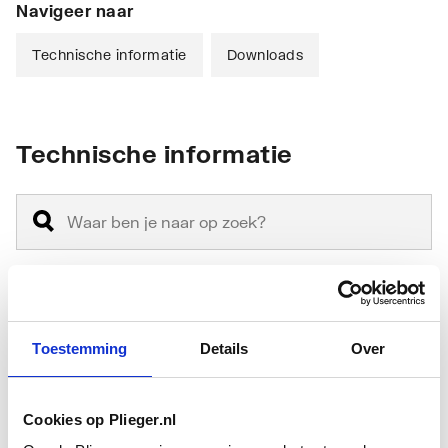
Navigeer naar
Technische informatie
Downloads
Technische informatie
Montagewijze
Hangend
Toestemming
Details
Over
Materiaal
Keramiek
Cookies op Plieger.nl
Materiaalkwaliteit
Overig