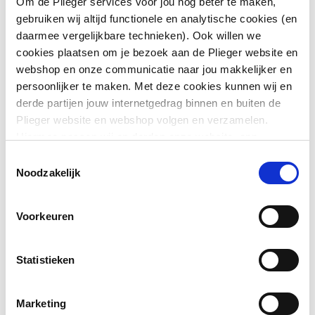
Om de Plieger services voor jou nog beter te maken,
Vorm
Rechthoekig
gebruiken wij altijd functionele en analytische cookies (en
daarmee vergelijkbare technieken). Ook willen we
Toon meer
Kleur
Wit
cookies plaatsen om je bezoek aan de Plieger website en
webshop en onze communicatie naar jou makkelijker en
Met
Nee
persoonlijker te maken. Met deze cookies kunnen wij en
Downloads
bevestigingsmateriaal
derde partijen jouw internetgedrag binnen en buiten de
Plieger website en webshop volgen en verzamelen.
Geschikt voor meubel
Ja
Hiermee passen wij en derden onze website, app,
Perspectiefbeeld
image/png
,
102 KB
advertenties en communicatie aan jouw interesses aan.
Toestemmingsselectie
Geschikt voor
Nee
We slaan je cookievoorkeur op in je browser.
Noodzakelijk
Pictogram
image/png
,
102 KB
hoekmontage links
Voorkeuren
Geschikt voor
Montageinstructie
application/pdf
Nee
,
1 MB
hoekmontage rechts
Statistieken
Afzetplateau
Rechts
Aantal gebruiksplaatsen
1
Marketing