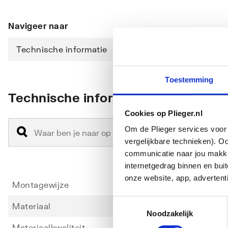
Navigeer naar
Technische informatie
Downloads
Toestemming
Technische informatie
Cookies op Plieger.nl
Om de Plieger services voor 
vergelijkbare technieken). O
communicatie naar jou makkel
internetgedrag binnen en bu
onze website, app, advertent
Montagewijze
Hange
Toestemmingsselectie
Materiaal
Keram
Noodzakelijk
Materiaalkwaliteit
Overi