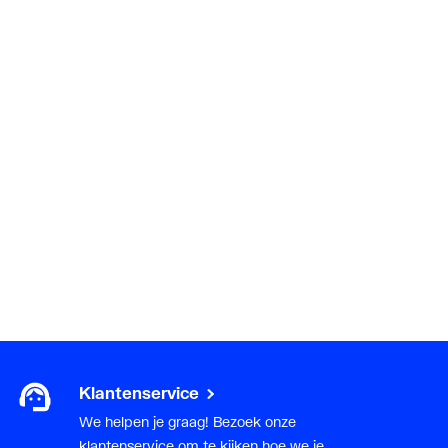
n
en rechts
Klantenservice
We helpen je graag! Bezoek onze
klantenservice om te kijken hoe we je