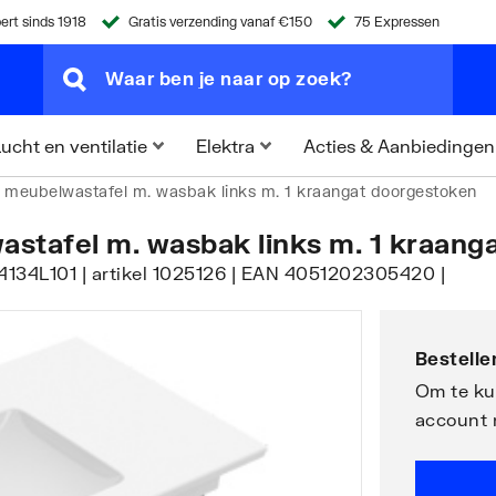
ert sinds 1918
Gratis verzending vanaf €150
75 Expressen
Acties & Aanbiedingen
ucht en ventilatie
Elektra
meubelwastafel m. wasbak links m. 1 kraangat doorgestoken
wastafel m. wasbak links m. 1 kraan
 | 4134L101 | artikel 1025126 | EAN 4051202305420 |
Bestellen
Om te kun
account 