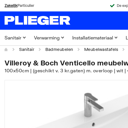
Zakelijk
Particulier
De exp
Sanitair
Verwarming
Installatiemateriaal
L
Sanitair
Badmeubelen
Meubelwastafels
Villeroy & Boch Venticello meubel
100x50cm | (geschikt v. 3 kr.gaten) m. overloop | wit