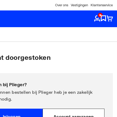
Over ons
Vestigingen
Klantenservice
gat doorgestoken
 bij
Plieger
?
nen bestellen bij Plieger heb je een zakelijk
nodig.
Inloggen
Account aanvragen