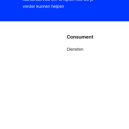
verder kunnen helpen
Consument
Diensten
Inspiratie
De stijl van klanten met #myplie
Showroom magazine