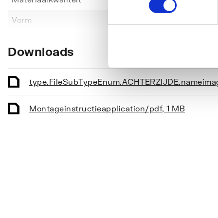
Toon meer
Vorm
Recht
Kleur
Wit
Downloads
Met bevestigingsmateriaal
Nee
Geschikt voor meubel
Ja
type.FileSubTypeEnum.ACHTERZIJDE.name
ima
Geschikt voor hoekmontage links
Nee
Montageinstructie
application/pdf
,
1 MB
Geschikt voor hoekmontage rechts
Nee
Afzetplateau
Recht
Aantal gebruiksplaatsen
1
Aantal waskommen
1
Medische uitvoering
Nee