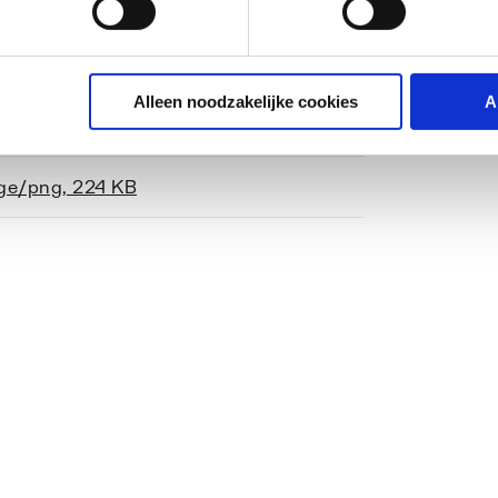
hoekig
Alleen noodzakelijke cookies
A
ge/png
,
224 KB
s