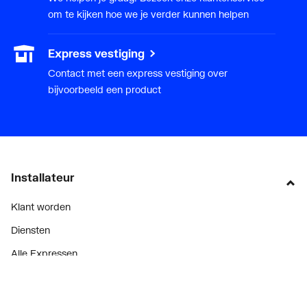
om te kijken hoe we je verder kunnen helpen
Poten meegeleverd
Nee
Express vestiging
Diepte
500
Contact met een express vestiging over
Breedte/diameter
1200
bijvoorbeeld een product
Hoogte
165
Met aardingsvoorziening
Nee
Installateur
Klant worden
Diensten
Alle Expressen
Alle Showrooms
Onze merken