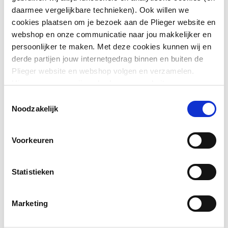
daarmee vergelijkbare technieken). Ook willen we
Toon meer
cookies plaatsen om je bezoek aan de Plieger website en
Kleur
Wit
webshop en onze communicatie naar jou makkelijker en
persoonlijker te maken. Met deze cookies kunnen wij en
Hartmaat boutgaten
600
Downloads
derde partijen jouw internetgedrag binnen en buiten de
Plieger website en webshop volgen en verzamelen.
Met
Nee
Hiermee passen wij en derden onze website, app,
bevestigingsmateriaal
type.FileSubTypeEnum.ACHTERZIJDE.name
image
advertenties en communicatie aan jouw interesses aan.
Toestemmingsselectie
117 KB
We slaan je cookievoorkeur op in je browser.
Noodzakelijk
Geschikt voor meubel
Ja
Montageinstructie
application/pdf
,
1 MB
Geschikt voor
Nee
Voorkeuren
hoekmontage links
Geschikt voor
Nee
Statistieken
hoekmontage rechts
Marketing
Afzetplateau
Links