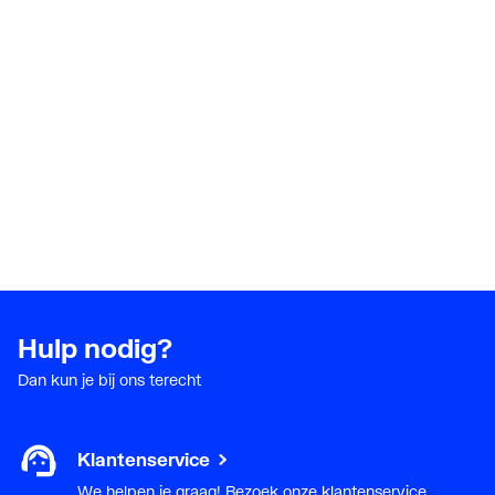
zeepschaal
Met boring voor
Nee
zeepdispenser
Met handdoekhouder
Nee
Met rugwand
Nee
Geschikt voor sifonkap
Nee
Sifonkap meegeleverd
Nee
Hulp nodig?
Geschikt voor zuil
Nee
Dan kun je bij ons terecht
Zuil meegeleverd
Nee
Klantenservice
Geschikt voor poten
Nee
We helpen je graag! Bezoek onze klantenservice