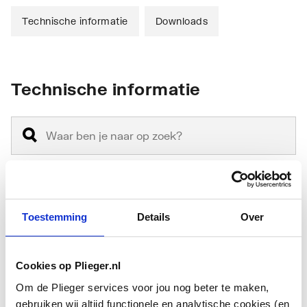
Technische informatie
Downloads
Technische informatie
Montagewijze
Hangend
Toestemming
Details
Over
Materiaal
Keramiek
Cookies op Plieger.nl
Materiaalkwaliteit
Overig
Om de Plieger services voor jou nog beter te maken,
gebruiken wij altijd functionele en analytische cookies (en
Vorm
Rechthoekig