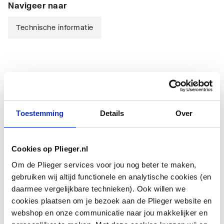
Navigeer naar
Technische informatie
Technische informatie
Toestemming
Details
Over
Cookies op Plieger.nl
Totale breedte
620
Om de Plieger services voor jou nog beter te maken,
gebruiken wij altijd functionele en analytische cookies (en
Aantal badmeubelkasten
1
daarmee vergelijkbare technieken). Ook willen we
laag
cookies plaatsen om je bezoek aan de Plieger website en
webshop en onze communicatie naar jou makkelijker en
Totale hoogte
610