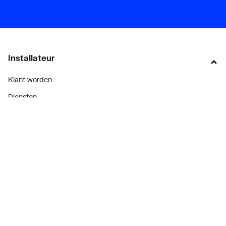
Installateur
Klant worden
Diensten
Alle Expressen
Alle Showrooms
Onze merken
Bekijk alle evenementen
Onderdelenzoeker
Prijswijzigingen