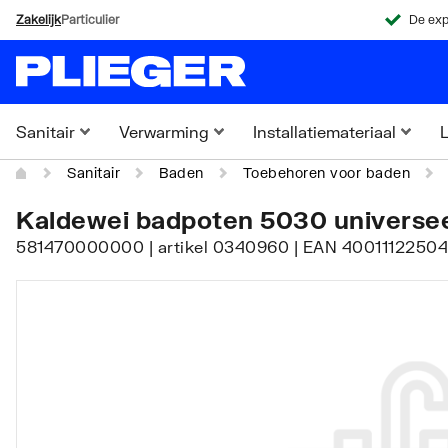
Zakelijk
Particulier
De exp
Sanitair
Verwarming
Installatiemateriaal
L
Sanitair
Baden
Toebehoren voor baden
Kaldewei badpoten 5030 universee
581470000000 | artikel 0340960 | EAN 400111225041