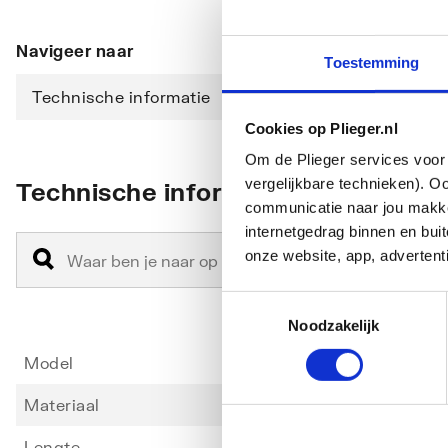
Navigeer naar
Toestemming
Technische informatie
Cookies op Plieger.nl
Om de Plieger services voor 
vergelijkbare technieken). O
Technische informatie
communicatie naar jou makkel
internetgedrag binnen en bu
onze website, app, advertent
Toestemmingsselectie
Noodzakelijk
Model
Poten 
Materiaal
Staal
Lengte
229