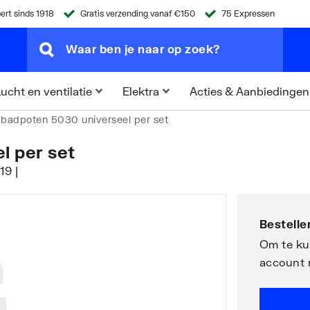
ert sinds 1918
Gratis verzending vanaf €150
75 Expressen
Acties & Aanbiedingen
ucht en ventilatie
Elektra
badpoten 5030 universeel per set
l per set
9 |
Bestellen
Om te kun
account 