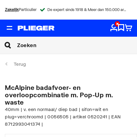
Zakelijk
Particulier
De expert sinds 1918 & Meer dan 150.000 artikelen
Terug
McAlpine badafvoer- en
overloopcombinatie m. Pop-Up m.
waste
40mm | v. een normaal/ diep bad | sifon=wit en
plug=verchroomd | 0056505 | artikel 0520241 | EAN
8712993041374 |