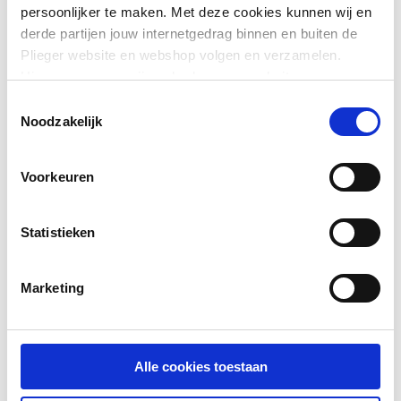
persoonlijker te maken. Met deze cookies kunnen wij en
derde partijen jouw internetgedrag binnen en buiten de
Uitwendige
40
Plieger website en webshop volgen en verzamelen.
buisdiameter afvoer
Hiermee passen wij en derden onze website, app,
Toon meer
advertenties en communicatie aan jouw interesses aan.
Toestemmingsselectie
Aansluiting afvoer
Knelring
We slaan je cookievoorkeur op in je browser.
Noodzakelijk
Aansluiting sifon-
Wartelmoer
afvoerplug
Voorkeuren
Met waste-inrichting
Ja
Statistieken
Met afvoerplug
Ja
Marketing
Afvoerpijp draaibaar
Ja
Alle cookies toestaan