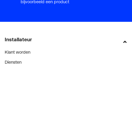
bijvoorbeeld een product
Installateur
Klant worden
Diensten
Alle Expressen
Alle Showrooms
Onze merken
Bekijk alle evenementen
Onderdelenzoeker
Prijswijzigingen