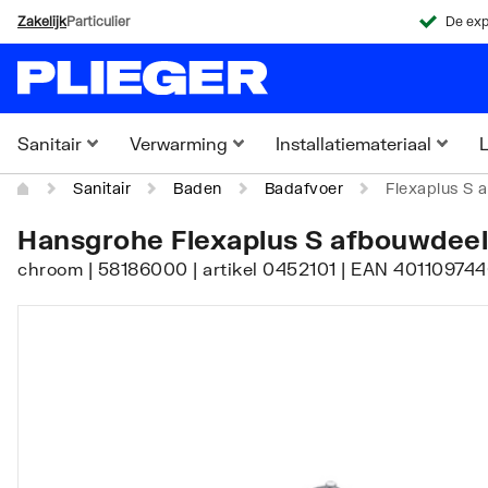
Zakelijk
Particulier
De exp
Sanitair
Verwarming
Installatiemateriaal
L
Sanitair
Baden
Badafvoer
Flexaplus S 
Hansgrohe Flexaplus S afbouwdeel
chroom | 58186000 | artikel 0452101 | EAN 401109744