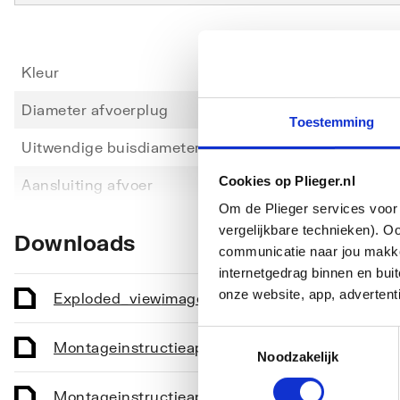
Kleur
Chroo
Diameter afvoerplug
Overi
Toestemming
Uitwendige buisdiameter afvoer
0
Toon meer
Cookies op Plieger.nl
Aansluiting afvoer
Overi
Om de Plieger services voor 
Aansluiting sifon-afvoerplug
Overi
vergelijkbare technieken). O
Downloads
communicatie naar jou makkel
Met waste-inrichting
Ja
internetgedrag binnen en bu
onze website, app, advertent
Met afvoerplug
Ja
Exploded_view
image/jpeg
,
Afvoerpijp draaibaar
Nee
Toestemmingsselectie
Montageinstructie
application/pdf
,
1 MB
Noodzakelijk
Montageinstructie
application/pdf
,
676 KB