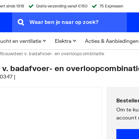
ert sinds 1918
Gratis verzending vanaf €150
75 Expressen
Acties & Aanbiedingen
ucht en ventilatie
Elektra
afbouwdeel v. badafvoer- en overloopcombinatie
 v. badafvoer- en overloopcombinati
0347 |
Bestellen
Om te kun
account 