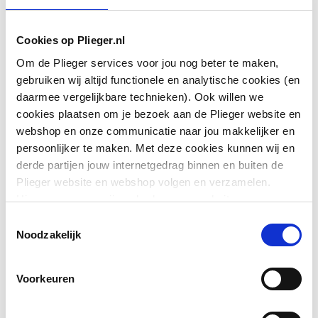
Materiaal
Messing
Oppervlaktebeschermin
Verchroomd
Cookies op Plieger.nl
g
Om de Plieger services voor jou nog beter te maken,
gebruiken wij altijd functionele en analytische cookies (en
Oppervlaktebehandeling
Gepolijst
daarmee vergelijkbare technieken). Ook willen we
cookies plaatsen om je bezoek aan de Plieger website en
Profiel
Geen
webshop en onze communicatie naar jou makkelijker en
Toon meer
persoonlijker te maken. Met deze cookies kunnen wij en
Kleur
Chroom
derde partijen jouw internetgedrag binnen en buiten de
Plieger website en webshop volgen en verzamelen.
Downloads
Accentkleur
Overig
Hiermee passen wij en derden onze website, app,
advertenties en communicatie aan jouw interesses aan.
Toestemmingsselectie
Draaibaar
Nee
Exploded_view
image/jpeg
,
21 KB
We slaan je cookievoorkeur op in je browser.
Noodzakelijk
Aantal haken
1
type.FileSubTypeEnum.ACHTERZIJDE.name
image/
Voorkeuren
299 KB
Met deurstopfunctie
Nee