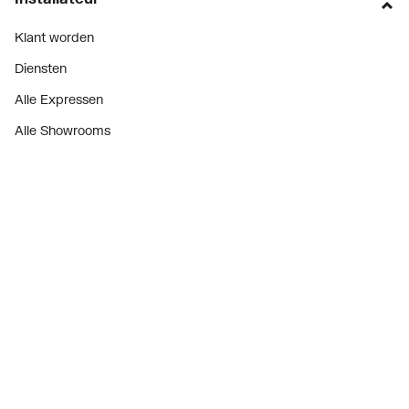
Klant worden
Diensten
Alle Expressen
Alle Showrooms
Onze merken
Bekijk alle evenementen
Onderdelenzoeker
Prijswijzigingen
Over ons
Vacatures
Over Plieger