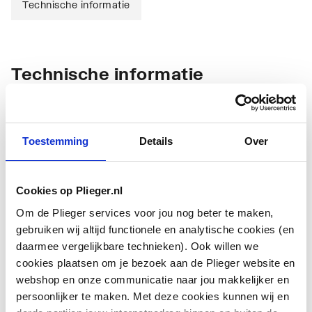
Technische informatie
Technische informatie
Toestemming
Details
Over
Cookies op Plieger.nl
Materiaal
Messing
Om de Plieger services voor jou nog beter te maken,
Oppervlaktebeschermin
Verchroomd
gebruiken wij altijd functionele en analytische cookies (en
g
daarmee vergelijkbare technieken). Ook willen we
cookies plaatsen om je bezoek aan de Plieger website en
Kleur
Chroom
webshop en onze communicatie naar jou makkelijker en
persoonlijker te maken. Met deze cookies kunnen wij en
Accentkleur
Overig