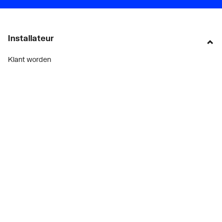
Installateur
Klant worden
Diensten
Alle Expressen
Alle Showrooms
Onze merken
Bekijk alle evenementen
Onderdelenzoeker
Prijswijzigingen
Over ons