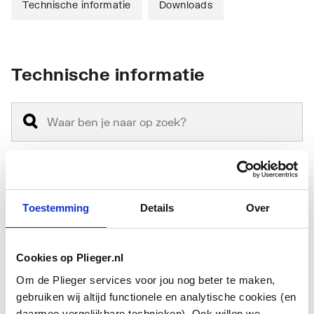
Technische informatie
Downloads
Technische informatie
Materiaal binnenbuis
Overig
Toestemming
Details
Over
Materiaal buitenbuis
Overig
Cookies op Plieger.nl
Nom. kanaaldiameter
152
Om de Plieger services voor jou nog beter te maken,
Inwendige diameter
152
gebruiken wij altijd functionele en analytische cookies (en
daarmee vergelijkbare technieken). Ook willen we