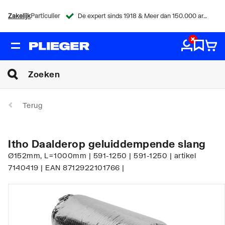
Zakelijk
Particulier
De expert sinds 1918 & Meer dan 150.000 artikelen
Terug
Itho Daalderop geluiddempende slang
Ø152mm, L=1000mm | 591-1250 | 591-1250 | artikel
7140419 | EAN 8712922101766 |