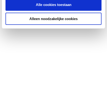
Demping 125 Hz
18
Alle cookies toestaan
Demping 250 Hz
30
Alleen noodzakelijke cookies
Demping 500 Hz
28
Demping 1000 Hz
28
Demping 2000 Hz
35
Demping 4000 Hz
32
Werkende lengte
1000