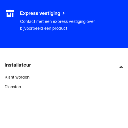
Express vestiging
Contact met een express vestiging over
bijvoorbeeld een product
Installateur
Klant worden
Diensten
Alle Expressen
Alle Showrooms
Onze merken
Bekijk alle evenementen