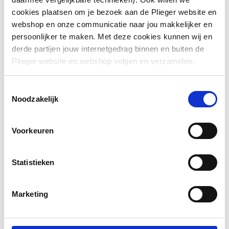
Toon meer
Flexibel
Ja
cookies plaatsen om je bezoek aan de Plieger website en
webshop en onze communicatie naar jou makkelijker en
Aansluiting 1
Steekeind
persoonlijker te maken. Met deze cookies kunnen wij en
Downloads
derde partijen jouw internetgedrag binnen en buiten de
Aansluiting 2
Steekeind
Plieger website en webshop volgen en verzamelen.
Hiermee passen wij en derden onze website, app,
Verkoopbrochure
application/pdf
,
55 KB
Met voorgemonteerde
Nee
advertenties en communicatie aan jouw interesses aan.
Toestemmingsselectie
afdichting
We slaan je cookievoorkeur op in je browser.
Noodzakelijk
Pictogram
application/pdf
,
11 MB
Soort isolatiemateriaal
Glaswol (MW)
Voorkeuren
Met geweven
Nee
afschermdoek
Statistieken
Dampremmende laag
Ja
Marketing
Met kern/kegel
Nee